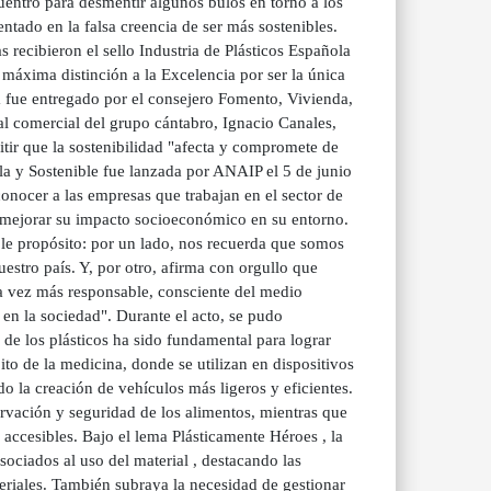
cuentro para desmentir algunos bulos en torno a los
sentado en la falsa creencia de ser más sostenibles.
 recibieron el sello Industria de Plásticos Española
máxima distinción a la Excelencia por ser la única
ia fue entregado por el consejero Fomento, Vivienda,
l comercial del grupo cántabro, Ignacio Canales,
tir que la sostenibilidad "afecta y compromete de
la y Sostenible fue lanzada por ANAIP el 5 de junio
nocer a las empresas que trabajan en el sector de
e mejorar su impacto socioeconómico en su entorno.
oble propósito: por un lado, nos recuerda que somos
estro país. Y, por otro, afirma con orgullo que
 vez más responsable, consciente del medio
en la sociedad". Durante el acto, se pudo
 de los plásticos ha sido fundamental para lograr
ito de la medicina, donde se utilizan en dispositivos
do la creación de vehículos más ligeros y eficientes.
servación y seguridad de los alimentos, mientras que
 accesibles. Bajo el lema Plásticamente Héroes , la
sociados al uso del material , destacando las
eriales. También subraya la necesidad de gestionar