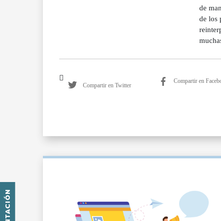
de man
de los
reinter
mucha
Compartir en Faceb
Compartir en Twitter
PRESENTACIÓN