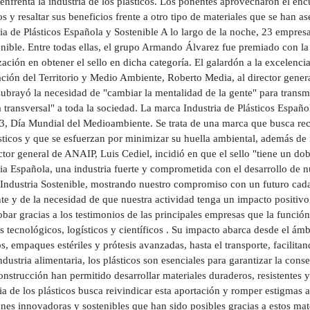
enfrenta la industria de los plásticos. Los ponentes aprovecharon el en
os y resaltar sus beneficios frente a otro tipo de materiales que se han a
ia de Plásticos Española y Sostenible A lo largo de la noche, 23 empresas
nible. Entre todas ellas, el grupo Armando Álvarez fue premiado con la 
ación en obtener el sello en dicha categoría. El galardón a la excelenc
ción del Territorio y Medio Ambiente, Roberto Media, al director genera
ubrayó la necesidad de "cambiar la mentalidad de la gente" para transmi
transversal" a toda la sociedad. La marca Industria de Plásticos Españo
3, Día Mundial del Medioambiente. Se trata de una marca que busca reco
ásticos y que se esfuerzan por minimizar su huella ambiental, además d
ctor general de ANAIP, Luis Cediel, incidió en que el sello "tiene un d
ia Española, una industria fuerte y comprometida con el desarrollo de nu
Industria Sostenible, mostrando nuestro compromiso con un futuro cada
e y de la necesidad de que nuestra actividad tenga un impacto positivo 
ar gracias a los testimonios de las principales empresas que la función
 tecnológicos, logísticos y científicos . Su impacto abarca desde el ámb
, empaques estériles y prótesis avanzadas, hasta el transporte, facilitan
ndustria alimentaria, los plásticos son esenciales para garantizar la con
onstrucción han permitido desarrollar materiales duraderos, resistentes y
ia de los plásticos busca reivindicar esta aportación y romper estigmas a
nes innovadoras y sostenibles que han sido posibles gracias a estos mat