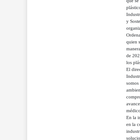
que se 
plástic
Industr
y Soste
organiz
Ordena
quien s
manera 
de 202
los pl
El dire
Industr
somos 
ambient
comprob
avances
médicos
En la i
en la c
industr
solucio