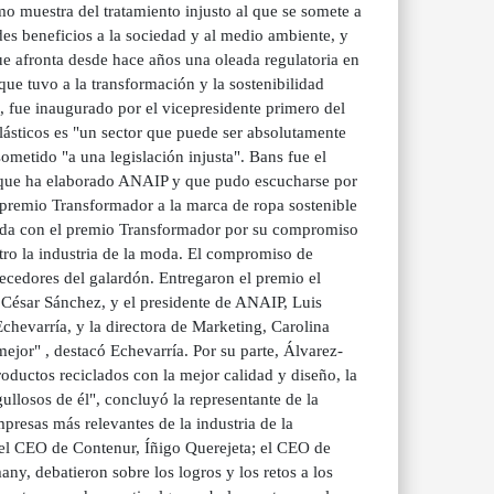
o muestra del tratamiento injusto al que se somete a
es beneficios a la sociedad y al medio ambiente, y
que afronta desde hace años una oleada regulatoria en
que tuvo a la transformación y la sostenibilidad
, fue inaugurado por el vicepresidente primero del
lásticos es "un sector que puede ser absolutamente
metido "a una legislación injusta". Bans fue el
n que ha elaborado ANAIP y que pudo escucharse por
 premio Transformador a la marca de ropa sostenible
ada con el premio Transformador por su compromiso
tro la industria de la moda. El compromiso de
recedores del galardón. Entregaron el premio el
César Sánchez, y el presidente de ANAIP, Luis
hevarría, y la directora de Marketing, Carolina
or" , destacó Echevarría. Por su parte, Álvarez-
ductos reciclados con la mejor calidad y diseño, la
llosos de él", concluyó la representante de la
presas más relevantes de la industria de la
; el CEO de Contenur, Íñigo Querejeta; el CEO de
ny, debatieron sobre los logros y los retos a los