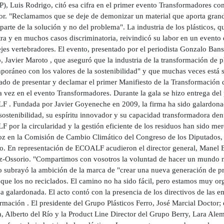
), Luis Rodrigo, citó esa cifra en el primer evento Transformadores com
tor. "Reclamamos que se deje de demonizar un material que aporta grand
parte de la solución y no del problema". La industria de los plásticos, 
ra y en muchos casos discriminatoria, reivindicó su labor en un evento 
jes vertebradores. El evento, presentado por el periodista Gonzalo Bans
 Javier Maroto , que aseguró que la industria de la transformación de p
oráneo con los valores de la sostenibilidad" y que muchas veces está so
ado de presentar y declamar el primer Manifiesto de la Transformació
a vez en el evento Transformadores. Durante la gala se hizo entrega del
 . Fundada por Javier Goyeneche en 2009, la firma ha sido galardon
sostenibilidad, su espíritu innovador y su capacidad transformadora den
por la circularidad y la gestión eficiente de los residuos han sido me
oz en la Comisión de Cambio Climático del Congreso de los Diputados, 
o. En representación de ECOALF acudieron el director general, Manel Ec
z-Ossorio. "Compartimos con vosotros la voluntad de hacer un mundo mej
o subrayó la ambición de la marca de "crear una nueva generación de pro
ue los no reciclados. El camino no ha sido fácil, pero estamos muy orgu
 galardonada. El acto contó con la presencia de los directivos de las em
ormación . El presidente del Grupo Plásticos Ferro, José Marcial Doctor
 Alberto del Río y la Product Line Director del Grupo Berry, Lara Alema