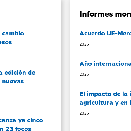
Informes mon
l cambio
Acuerdo UE-Mer
neos
2026
Año internaciona
a edición de
2026
s nuevas
El impacto de la i
agricultura y en
2026
canza ya cinco
on 23 focos