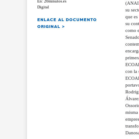
En: 20minutos.es
(ANAIP
Digital
su sec
que es 
ENLACE AL DOCUMENTO
su cont
ORIGINAL >
como e
Senado,
contemp
encarg
primer
ECOALF
con la 
ECOALF 
portav
Rodrig
Álvare
Ossori
misma q
empresa
transf
Danosa,