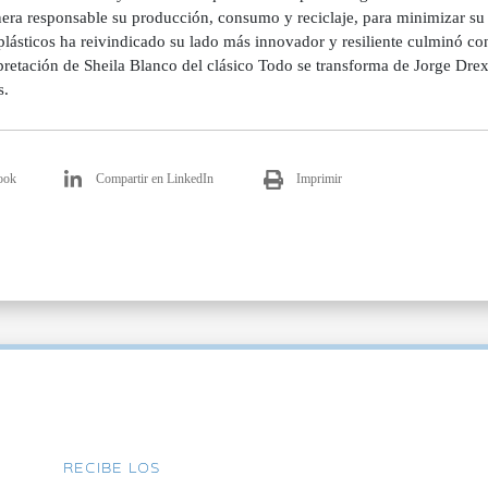
era responsable su producción, consumo y reciclaje, para minimizar su 
 plásticos ha reivindicado su lado más innovador y resiliente culminó 
pretación de Sheila Blanco del clásico Todo se transforma de Jorge Drexl
s.
ook
Compartir en LinkedIn
Imprimir
RECIBE LOS