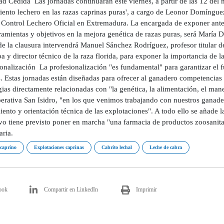
ad Cedida Las jornadas continuarán este viernes, a partir de las 12 del 
iento lechero en las razas caprinas puras', a cargo de Leonor Domíngue
l Control Lechero Oficial en Extremadura. La encargada de exponer ante 
ramientas y objetivos en la mejora genética de razas puras, será María Do
e la clausura intervendrá Manuel Sánchez Rodríguez, profesor titular de
 y director técnico de la raza florida, para exponer la importancia de l
onalización La profesionalización "es fundamental" para garantizar el f
 Estas jornadas están diseñadas para ofrecer al ganadero competencias q
gias directamente relacionadas con "la genética, la alimentación, el mane
erativa San Isidro, "en los que venimos trabajando con nuestros ganader
ento y orientación técnica de las explotaciones". A todo ello se añade la
vo tiene previsto poner en marcha "una farmacia de productos zoosanita
naria.
 caprino
Explotaciones caprinas
Cabrito lechal
Leche de cabra
ook
Compartir en LinkedIn
Imprimir