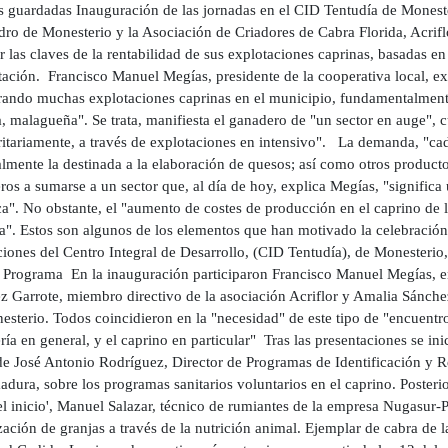
as guardadas Inauguración de las jornadas en el CID Tentudía de Mones
dro de Monesterio y la Asociación de Criadores de Cabra Florida, Acrifl
r las claves de la rentabilidad de sus explotaciones caprinas, basadas en
ación. Francisco Manuel Megías, presidente de la cooperativa local, exp
erando muchas explotaciones caprinas en el municipio, fundamentalmente
 malagueña". Se trata, manifiesta el ganadero de "un sector en auge", c
itariamente, a través de explotaciones en intensivo". La demanda, "cad
lmente la destinada a la elaboración de quesos; así como otros producto
os a sumarse a un sector que, al día de hoy, explica Megías, "signific
". No obstante, el "aumento de costes de producción en el caprino de le
a". Estos son algunos de los elementos que han motivado la celebración 
ciones del Centro Integral de Desarrollo, (CID Tentudía), de Monesterio,
. Programa En la inauguración participaron Francisco Manuel Megías, en
z Garrote, miembro directivo de la asociación Acriflor y Amalia Sánchez
sterio. Todos coincidieron en la "necesidad" de este tipo de "encuentros
ía en general, y el caprino en particular" Tras las presentaciones se ini
de José Antonio Rodríguez, Director de Programas de Identificación y Re
dura, sobre los programas sanitarios voluntarios en el caprino. Posteri
l inicio', Manuel Salazar, técnico de rumiantes de la empresa Nugasur-Pr
ación de granjas a través de la nutrición animal. Ejemplar de cabra de l