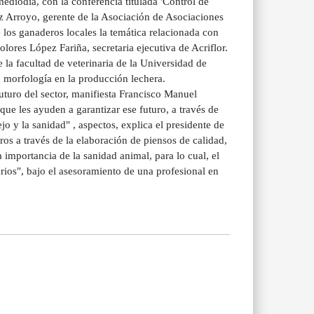
mediodía, con la conferencia titulada 'Control de
z Arroyo, gerente de la Asociación de Asociaciones
los ganaderos locales la temática relacionada con
lores López Fariña, secretaria ejecutiva de Acriflor.
 la facultad de veterinaria de la Universidad de
a morfología en la producción lechera.
uturo del sector, manifiesta Francisco Manuel
ue les ayuden a garantizar ese futuro, a través de
jo y la sanidad" , aspectos, explica el presidente de
os a través de la elaboración de piensos de calidad,
 importancia de la sanidad animal, para lo cual, el
rios", bajo el asesoramiento de una profesional en