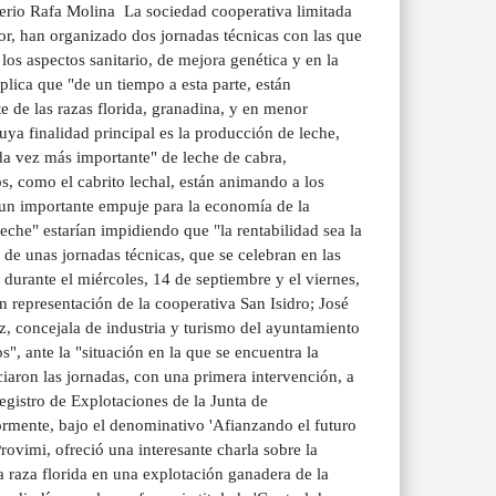
terio Rafa Molina La sociedad cooperativa limitada
or, han organizado dos jornadas técnicas con las que
 los aspectos sanitario, de mejora genética y en la
lica que "de un tiempo a esta parte, están
 de las razas florida, granadina, y en menor
uya finalidad principal es la producción de leche,
a vez más importante" de leche de cabra,
s, como el cabrito lechal, están animando a los
a un importante empuje para la economía de la
che" estarían impidiendo que "la rentabilidad sea la
de unas jornadas técnicas, que se celebran en las
 durante el miércoles, 14 de septiembre y el viernes,
 representación de la cooperativa San Isidro; José
, concejala de industria y turismo del ayuntamiento
", ante la "situación en la que se encuentra la
ciaron las jornadas, con una primera intervención, a
gistro de Explotaciones de la Junta de
ormente, bajo el denominativo 'Afianzando el futuro
ovimi, ofreció una interesante charla sobre la
a raza florida en una explotación ganadera de la