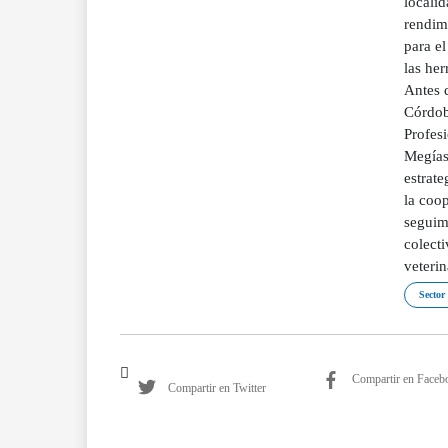
localid
rendim
para e
las her
Antes d
Córdoba
Profesi
Megías.
estrate
la coop
seguimi
colecti
veteri
Sector
Compartir en Faceb
Compartir en Twitter