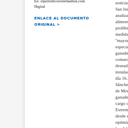
En: elperiodicoextremadura.com
notici
Digital
San Isi
analiza
ENLACE AL DOCUMENTO
aliment
ORIGINAL >
prolif
medida,
"mayor
especia
ganader
comarca
desead
instala
día 16
Sánche
de Mone
ganader
cargo 
Extrema
desde e
optimiz