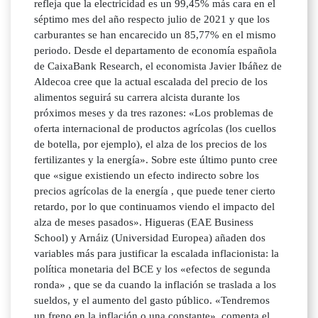
refleja que la electricidad es un 99,45% más cara en el
séptimo mes del año respecto julio de 2021 y que los
carburantes se han encarecido un 85,77% en el mismo
periodo. Desde el departamento de economía española
de CaixaBank Research, el economista Javier Ibáñez de
Aldecoa cree que la actual escalada del precio de los
alimentos seguirá su carrera alcista durante los
próximos meses y da tres razones: «Los problemas de
oferta internacional de productos agrícolas (los cuellos
de botella, por ejemplo), el alza de los precios de los
fertilizantes y la energía». Sobre este último punto cree
que «sigue existiendo un efecto indirecto sobre los
precios agrícolas de la energía , que puede tener cierto
retardo, por lo que continuamos viendo el impacto del
alza de meses pasados». Higueras (EAE Business
School) y Arnáiz (Universidad Europea) añaden dos
variables más para justificar la escalada inflacionista: la
política monetaria del BCE y los «efectos de segunda
ronda» , que se da cuando la inflación se traslada a los
sueldos, y el aumento del gasto público. «Tendremos
un freno en la inflación o una constante», comenta el