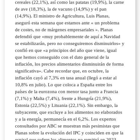
cereales (22,1%), así como las patatas (19,9%), la carne
de ave (18,3%), la de vacuno (14,9%) y el pan
(14,9%). El ministro de Agricultura, Luis Planas,
aseguró esta semana que estamos ante « un problema
de costes, no de márgenes empresariales ». Planas
defendió que «muy probablemente de aquí a Navidad
se estabilizarán, pero no conseguiremos disminuirlos» y
confió en que «a principios del año que viene, igual
que hemos conseguido con el dato general de la
inflación, los precios alimentarios disminuirán de forma
significativa». Cabe recordar que, en octubre, la
inflación cayó al 7,3% en tasa anual (llegó a estar al
10,8% en julio). Lo que coloca a España entre los
países de la eurozona con menor tasa junto a Francia
(7,1%) y Malta (7,4%), frente a Hungría (21,9%),
Estonia (22,5%) y Lituania (22,1%). Sin embargo, la
subyacente, que excluye a los alimentos no elaborados
y a la energía, permanecía en el 6,2%. Los expertos
consultados por ABC se muestran más pesimistas que
Planas sobre la evolución del IPC y coinciden en que la
espiral que sufren los alimentos no remitirá en 2023.