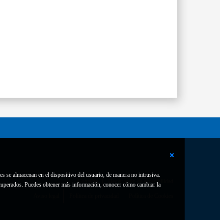
es se almacenan en el dispositivo del usuario, de manera no intrusiva.
Contacto
Declaración de accesibilidad
 recuperados. Puedes obtener más información, conocer cómo cambiar la
Aviso legal
Política de privacidad
Política de Cookies