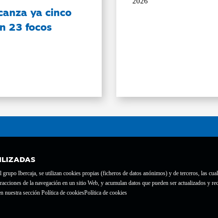
2026
canza ya cinco
on 23 focos
ILIZADAS
grupo Ibercaja, se utilizan cookies propias (ficheros de datos anónimos) y de terceros, las cual
interacciones de la navegación en un sitio Web, y acumulan datos que pueden ser actualizados y
te con el nº 1689.
n nuestra sección Política de cookies
Política de cookies