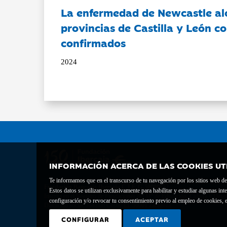
La enfermedad de Newcastle al
provincias de Castilla y León c
confirmados
2024
INFORMACIÓN ACERCA DE LAS COOKIES UT
Te informamos que en el transcurso de tu navegación por los sitios web del 
Fundación Bancaria Ibercaja C.I.F. G-50000652.
Estos datos se utilizan exclusivamente para habilitar y estudiar algunas 
Inscrita en el Registro de Fundaciones del Mº de Educación, Cultura y Depor
configuración y/o revocar tu consentimiento previo al empleo de cookies, e
Domicilio social: Joaquín Costa, 13. 50001 Zaragoza.
CONFIGURAR
ACEPTAR