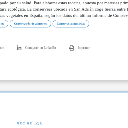
ado por su salud. Para elaborar estas recetas, apuesta por materias prim
tura ecológica. La conservera ubicada en San Adrián coge fuerza entre lo
vas vegetales en España, según los datos del último Informe de Conserv
tos
Conservación de alimentos
Conservas alimenticias
ook
Compartir en LinkedIn
Imprimir
RECIBE LOS