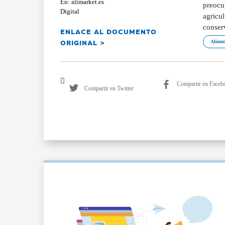
En: alimarket.es
preocup
Digital
agricul
conser
ENLACE AL DOCUMENTO
ORIGINAL >
Alimen
Compartir en Faceb
Compartir en Twitter