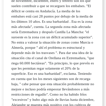
de noviembre, diciembre, enero y febrero son los que
suelen contribuir a que se recarguen los embalses. "El
déficit se centra en Andalucía. La media de los
embalses está casi 28 puntos por debajo de la media de
los últimos 10 años. Es una barbaridad . Esa es la zona
más afectada", cuenta. La segunda zona más afectada
sería Extremadura y después Castilla La Mancha: "el
suroeste es la zona con un déficit acumulado superior".
No entra a valorar la situación de zonas como Murcia o
Almería, porque " ahí el problema es estructural y
depende más de los trasvases ". Para dar una idea de la
situación cita el canal de Orellana en Extremadura, "que
riega 60.000 hectáreas". "En principio, lo que prevén es
que les permitan regar solamente el 20% de la
superficie. Eso es una barbaridad", exclama. Teniendo
en cuenta que los los meses siguientes son de recarga
baja, " cabe pensar que esta situación probablemente no
mejore e incluso podría empeorar llevándonos a más
restricciones de regadío". Como no ha habido fríos
"excesivos" y hubo algo más de lluvias hasta diciembre,
Alejandre se muestra más positivo con los cultivos de