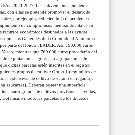
e la PAC 2023-2027. Las subvenciones pueden ser
as, con ellas se pretende promover el desarrollo
 el aire, por ejemplo, reduciendo la dependencia
 cumplimiento de compromisos medioambientales en
os recursos económicos destinados a las ayudas
s Presupuestos Generales de la Comunidad Autónoma
 por parte del fondo FEADER. Así, 190.000 euros
 Vasco, mientras que 760.000 euros procederán del
es de explotaciones agrarias, o agrupaciones de
ue dichas parcelas estén inscritas en el registro
siguientes grupos de cultivo: Grupo 1 (legumbres de
las extensivas de cultivo de verano en regadío);
ha azucarera). Deberán poseer una superficie
 los cuatro grupos de cultivos previstos las ayudas,
. Del mismo modo, las parcelas de los diversos