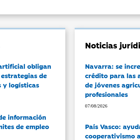
Noticias jurí
artificial obligan
Navarra: se incr
 estrategias de
crédito para las 
 y logísticas
de jóvenes agricu
profesionales
07/08/2026
de información
ámites de empleo
País Vasco: ayud
cooperativismo a