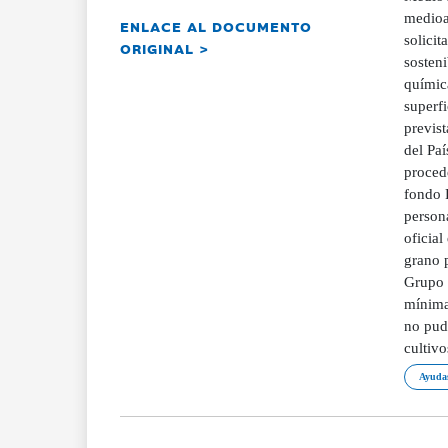
medioa
ENLACE AL DOCUMENTO
solicit
ORIGINAL >
sosteni
químic
superf
previs
del Pa
proced
fondo F
persona
oficial
grano 
Grupo 
mínima 
no pud
cultiv
Ayudas