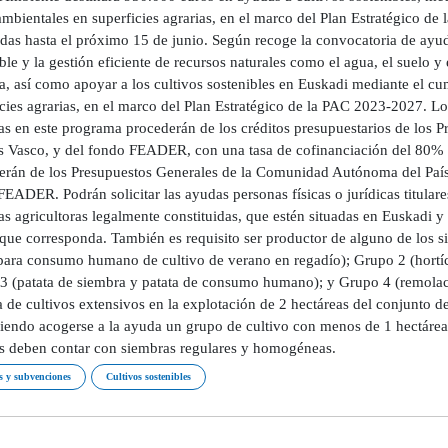
mbientales en superficies agrarias, en el marco del Plan Estratégico d
adas hasta el próximo 15 de junio. Según recoge la convocatoria de ayud
ble y la gestión eficiente de recursos naturales como el agua, el suelo y
a, así como apoyar a los cultivos sostenibles en Euskadi mediante el
icies agrarias, en el marco del Plan Estratégico de la PAC 2023-2027. L
tas en este programa procederán de los créditos presupuestarios de lo
ís Vasco, y del fondo FEADER, con una tasa de cofinanciación del 80%
erán de los Presupuestos Generales de la Comunidad Autónoma del País
EADER. Podrán solicitar las ayudas personas físicas o jurídicas titular
s agricultoras legalmente constituidas, que estén situadas en Euskadi y q
 que corresponda. También es requisito ser productor de alguno de los 
para consumo humano de cultivo de verano en regadío); Grupo 2 (hortíco
3 (patata de siembra y patata de consumo humano); y Grupo 4 (remolac
de cultivos extensivos en la explotación de 2 hectáreas del conjunto de
iendo acogerse a la ayuda un grupo de cultivo con menos de 1 hectárea
os deben contar con siembras regulares y homogéneas.
 y subvenciones
Cultivos sostenibles