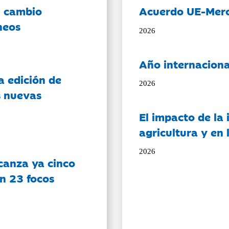
l cambio
Acuerdo UE-Mer
neos
2026
Año internaciona
a edición de
2026
s nuevas
El impacto de la i
agricultura y en
2026
canza ya cinco
on 23 focos