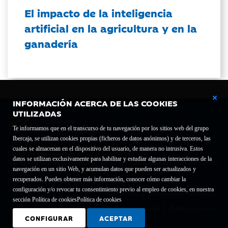
El impacto de la inteligencia
artificial en la agricultura y en la
ganadería
INFORMACIÓN ACERCA DE LAS COOKIES
UTILIZADAS
Te informamos que en el transcurso de tu navegación por los sitios web del grupo
Ibercaja, se utilizan cookies propias (ficheros de datos anónimos) y de terceros, las
cuales se almacenan en el dispositivo del usuario, de manera no intrusiva. Estos
Fundación Bancaria Ibercaja C.I.F. G-50000652.
datos se utilizan exclusivamente para habilitar y estudiar algunas interacciones de la
Inscrita en el Registro de Fundaciones del Mº de Educación, Cultura y Deporte con el nº
navegación en un sitio Web, y acumulan datos que pueden ser actualizados y
1689.
recuperados. Puedes obtener más información, conocer cómo cambiar la
Domicilio social: Joaquín Costa, 13. 50001 Zaragoza.
configuración y/o revocar tu consentimiento previo al empleo de cookies, en nuestra
Contacto
Declaración de accesibilidad
sección Política de cookies
Política de cookies
Aviso legal
Política de privacidad
Política de Cookies
CONFIGURAR
ACEPTAR