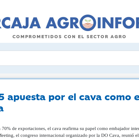
COMPROMETIDOS CON EL SECTOR AGRO
5 apuesta por el cava como 
a
 un método Entre las viñas del Penedès, y a pocos metros del yacimiento arqueológico considerado la cuna de la vitivinicultura catalana, los asistentes realizaron una completa inmersión en los Cavas de Guarda Superior, la gama más alta de la denominación. Estos cavas deben cumplir con una crianza en botella de al menos 18 meses para los reservas, de un mínimo de 30 meses para los grandes reservas y de al menos 36 meses para los de paraje calificado. Además, proceden de viñas especializadas, con rendimientos reducidos y, desde este 2025, ecológicas. Con el objetivo de que el mundo conozca al cava -y, sobre todo, que lo diferencie de sus grandes competidores, el champagne y el prosecco-, el programa combinó ponencias científicas, catas temáticas y mesas redondas sobre el futuro del sector. En la inauguración, el presidente del Consejo Regulador, Javier Pagés, destacó que el cava es un "vino histórico, con 150 vendimias a sus espaldas, fiel a sus raíces y al método tradicional, vinculado al territorio, a las tradiciones y uvas locales y a un método exclusivo de muy pocas regiones del mundo". A lo que añadió: "Tenemos una base increíble, una joya con identidad propia y mediterránea que debemos trabajar juntos". Y es que como pocas veces se le ha escuchado, Pagés apostó sin dudas por la unidad: "Seremos mucho más si vamos unidos y trabajamos sin cesar. El cava no debe tener miedo". En este sentido, el conseller de Agricultura, Ganadería, Pesca y Alimentación de la Generalitat de Catalunya, Òscar Ordeig i Molist, destacó durante su intervención papel del cava en la identidad catalana: "No se puede entender la historia ni la economía de nuestra región sin el cava. Cataluña no es nada sin el cava ni el cava sin Cataluña". Dos días de catas, ponencias y reflexión Durante las dos jornadas se cataron más de 200 referencias procedentes de 65 bodegas, se sirvieron unas 5.000 copas y se visitaron 26 cavas, con sesiones que contaron con 28 ponentes internacionales. Las jornadas comenzaron con una ponencia multidisciplinar sobre el método tradicional de elaboración, en la que ciencia, enología y percepción sensorial se dieron la mano. El investigador Charles Zuker, profesor de la Universidad de Columbia, exploró las conexiones entre el sentido del gusto y el cerebro, destacando el papel de la carbonización como activadora de sabores: "El estudio de la carbonización y del CO2 será clave en el futuro del vino", señaló. Le siguió el neurobiólogo Gabriel Lepousez, del Instituto Pasteur, quien explicó cómo el CO2 actúa como una molécula multisensorial, "estimulando todos los sentidos y dando textura y emoción, creando un efecto refrescante y energizante que llega a nuestro cerebro". También habló de la influencia del envejecimiento sobre lías en la complejidad aromática del cava, liberando compuestos umami: "El sabor del cava se crea a través de proteínas transformadoras, un proceso muy vinculado a la autólisis de la levadura", afirmó. El enólogo y profesor Pere Pons Mercadé abordó los procesos que se producen durante la crianza y su impacto organoléptico, mientras que Cristina Mercuri, fundadora de Mercuri Wine Club (Italia), analizó la evolución de los espumosos italianos, especialmente los elaborados en la zona de Franciacorta, y sus puntos de encuentro con el cava. Territorio, diversidad y proyección global Las primeras catas del encuentro, conducidas por la prestigiosa Sarah Jane Evans y Roberto Durán, primer Master of Wine de España, exploraron la diversidad de terroirs que definen a la DO Cava. A través de una selección representativa de vinos de viñedo y largas crianzas, los expertos mostraron cómo cada zona expresa su identidad a través de estilos propios y variedades autóctonas. Posteriormente, una mesa redonda moderada por María Naranjo, directora de Industria Agroalimentaria en el ICEX, abordó el futuro del cava en los mercados internacionales. Participaron Xavier Ybargüengoitia (exdirector general de Estates & Wines, The Moët-Hennessy Wine Division), Jordi Paronella (José Andrés Group), Laura Williamson MS (Unlock Your Palate Inc.) y Harriet Kininmonth (The Wine Society). La sesión puso de relieve la necesidad de reforzar la narrativa del cava, comunicar su origen y conectar con el consumidor mediante valores como la sostenibilidad y la autenticidad. "Debemos crear un código que traslade al consumidor al viñedo", apuntó la estadounidense Laura Williamson. La británica Harriet Kininmonth, por su parte, defendió "educar y comunicar el cava desde su versatilidad y método tradicional" ya que cree que la idea de "prestigio" no ha calado en algunos mercados, como el suyo, que sigue viendo el cava como "un producto de supermercado". Xavier Ybargüengoitia coincidió en la necesidad de un cambio de percepción: "Durante muchos años el cava ha sido considerado como un champán barato, y cambiar esta idea no será nada fácil", advirtió. En su opinión, "el futuro pasa más por crear una marca sólida que por construir reputación en torno a una denominación de origen". En esta línea, Jordi Paronella destacó que "falta confianza en la forma de comunicar", teniendo en cuenta la alta calidad de los productos y su versatilidad gastronómica. Durante el debate, María Naranjo reclamó un mayor esfuerzo exportador por parte de las bodegas, especialmente las de menor tamaño. "No están interesadas en el mercado internacional", afirmó la responsable del ICEX, que lamentó haber tenido que cancelar actividades de promoción en mercados importantes como Japón o China por falta de participación empresarial. En este sentido, Naranjo advirtió la "