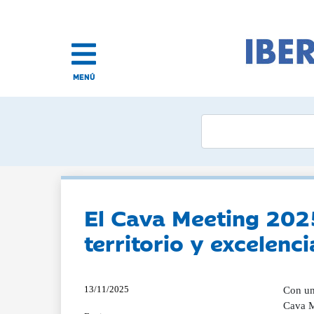
MENÚ
El Cava Meeting 202
territorio y excelenci
13/11/2025
Con un 70% de exportaciones, el cava reafirma su papel como embajador internacional del vino español La segunda edición de Cava Meeting, el congreso internacional organizado por la DO Cava, reunió el 11 y 12 de noviembre en el espacio Font de la Canya (Barcelona) a un centenar de expertos, elaboradores y prescriptores del vino de todo el mundo. Durante dos jornadas, el evento reivindicó el compromiso del cava con el territorio, su responsabilidad socioeconómica y su proyección internacional como espumoso de calidad. El sentido de un territorio y de