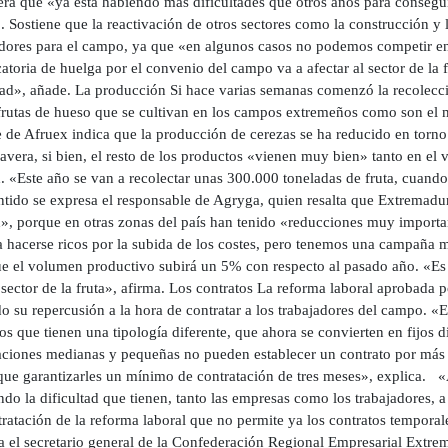
era que «ya está habiendo más dificultades que otros años para consegu
Sostiene que la reactivación de otros sectores como la construcción y l
adores para el campo, ya que «en algunos casos no podemos competir en 
toria de huelga por el convenio del campo va a afectar al sector de la
ad», añade. La producción Si hace varias semanas comenzó la recolecció
frutas de hueso que se cultivan en los campos extremeños como son el me
e de Afruex indica que la producción de cerezas se ha reducido en torno
avera, si bien, el resto de los productos «vienen muy bien» tanto en el
d. «Este año se van a recolectar unas 300.000 toneladas de fruta, cuan
ntido se expresa el responsable de Agryga, quien resalta que Extremadur
d», porque en otras zonas del país han tenido «reducciones muy importa
 hacerse ricos por la subida de los costes, pero tenemos una campaña mu
ue el volumen productivo subirá un 5% con respecto al pasado año. «Es
sector de la fruta», afirma. Los contratos La reforma laboral aprobada
o su repercusión a la hora de contratar a los trabajadores del campo. 
os que tienen una tipología diferente, que ahora se convierten en fijos
aciones medianas y pequeñas no pueden establecer un contrato por más
que garantizarles un mínimo de contratación de tres meses», explica. «A
do la dificultad que tienen, tanto las empresas como los trabajadores, 
ratación de la reforma laboral que no permite ya los contratos temporale
a el secretario general de la Confederación Regional Empresarial Extre