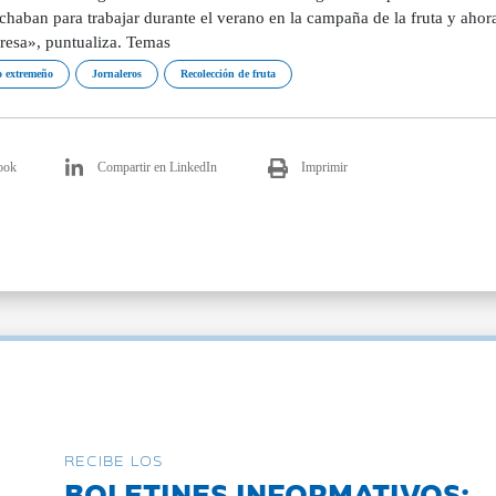
chaban para trabajar durante el verano en la campaña de la fruta y ahor
eresa», puntualiza. Temas
 extremeño
Jornaleros
Recolección de fruta
ook
Compartir en LinkedIn
Imprimir
RECIBE LOS
BOLETINES INFORMATIVOS: