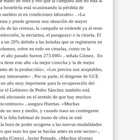
ir mano de obra y eso que la campaña aún no está al
a hostelería está ocasionando la pérdida de
sueldos ni en condiciones laborales» . «La
 fruta y puede generar una situación de mayor
n de las cerezas, la campaña se extiende ya al resto
locotón, la nectarina, el paraguayo o la ciruela. El
 a un 20% debido a las heladas que se registraron en
 volumen, sobre en todo en ciruelas, como en la
do el año pasado fueron 273.000» , señala Gómez. En
a tiene este año «la mejor cosecha y la de mejor
ntes de la producción». «Los precios son aceptables,
y interesante» . Por su parte, el dirigente de UCE
 un año muy importante para la recuperación del
 por el Gobierno de Pedro Sánchez también está
«Está afectando en el sentido de que hay muchos
 discontinuos» , asegura Huertas. «Muchas
 de un mes y medio, y cuando traes un contingente
 la falta habitual de mano de obra se está
a la hora de poder acogerse a las nuevas modalidades
s que eran los que se hacían antes en este sector» ,
meña (Creex) , Javier Peinado. «Muchos jóvenes