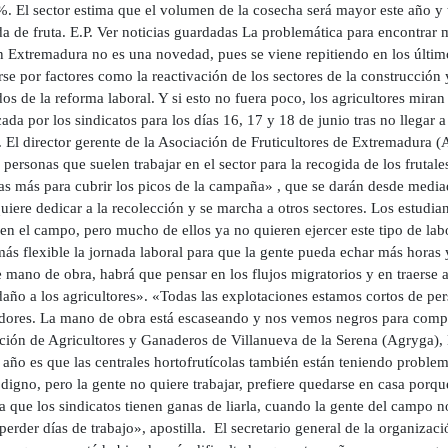
%. El sector estima que el volumen de la cosecha será mayor este año y 
da de fruta. E.P. Ver noticias guardadas La problemática para encontrar
en Extremadura no es una novedad, pues se viene repitiendo en los últi
se por factores como la reactivación de los sectores de la construcción 
os de la reforma laboral. Y si esto no fuera poco, los agricultores miran
da por los sindicatos para los días 16, 17 y 18 de junio tras no llegar 
 El director gerente de la Asociación de Fruticultores de Extremadura 
personas que suelen trabajar en el sector para la recogida de los frutale
as más para cubrir los picos de la campaña» , que se darán desde mediad
uiere dedicar a la recolección y se marcha a otros sectores. Los estudia
en el campo, pero mucho de ellos ya no quieren ejercer este tipo de lab
más flexible la jornada laboral para que la gente pueda echar más horas
e mano de obra, habrá que pensar en los flujos migratorios y en traerse 
daño a los agricultores». «Todas las explotaciones estamos cortos de pe
dores. La mano de obra está escaseando y nos vemos negros para complet
ción de Agricultores y Ganaderos de Villanueva de la Serena (Agryga), 
e año es que las centrales hortofrutícolas también están teniendo probl
digno, pero la gente no quiere trabajar, prefiere quedarse en casa porqu
 que los sindicatos tienen ganas de liarla, cuando la gente del campo 
perder días de trabajo», apostilla. El secretario general de la organiz