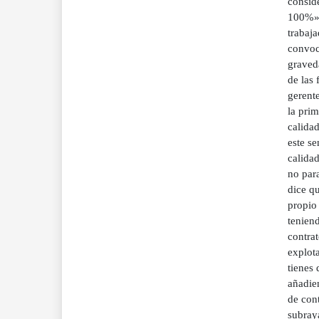
consid
100%». 
trabaj
convoca
graved
de las 
gerent
la prim
calida
este se
calida
no para
dice q
propio 
teniend
contrat
explot
tienes 
añadien
de cont
subray