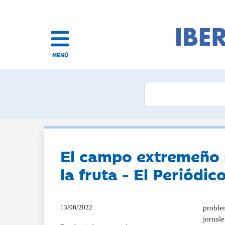
MENÚ
El campo extremeño n
la fruta - El Periódi
13/06/2022
proble
jornale