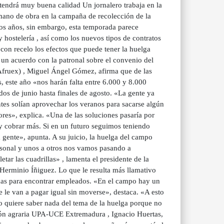
tendrá muy buena calidad Un jornalero trabaja en la
 mano de obra en la campaña de recolección de la
mos años, sin embargo, esta temporada parece
y hostelería , así como los nuevos tipos de contratos
 con recelo los efectos que puede tener la huelga
a un acuerdo con la patronal sobre el convenio del
(Afruex) , Miguel Ángel Gómez, afirma que de las
s, este año «nos harán falta entre 6.000 y 8.000
os de junio hasta finales de agosto. «La gente ya
ntes solían aprovechar los veranos para sacarse algún
ores», explica. «Una de las soluciones pasaría por
 y cobrar más. Si en un futuro seguimos teniendo
a gente», apunta. A su juicio, la huelga del campo
rsonal y unos a otros nos vamos pasando a
ar las cuadrillas» , lamenta el presidente de la
Herminio Íñiguez. Lo que le resulta más llamativo
emas para encontrar empleados. «En el campo hay un
e le van a pagar igual sin moverse», destaca. «A esto
no quiere saber nada del tema de la huelga porque no
ación agraria UPA-UCE Extremadura , Ignacio Huertas,