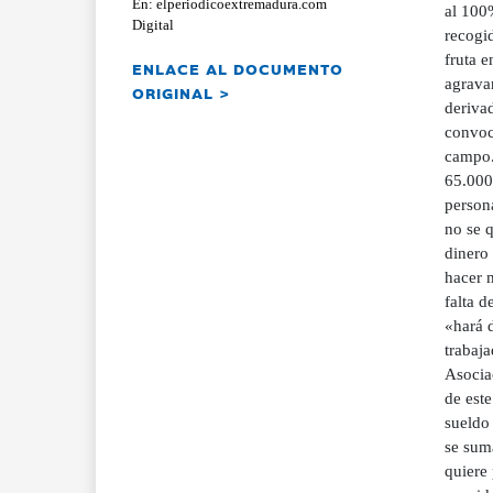
En: elperiodicoextremadura.com
al 100
Digital
recogi
fruta 
ENLACE AL DOCUMENTO
agravar
ORIGINAL >
derivad
convoca
campo.
65.000 
person
no se q
dinero 
hacer 
falta d
«hará 
trabaja
Asocia
de est
sueldo 
se suma
quiere 