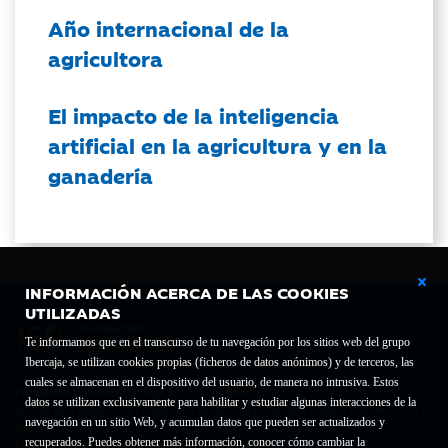
Año internacional de la
agricultora
El impacto de la inteligencia
artificial en la agricultura y en la
ganadería
INFORMACIÓN ACERCA DE LAS COOKIES
UTILIZADAS
Te informamos que en el transcurso de tu navegación por los sitios web del grupo
Ibercaja, se utilizan cookies propias (ficheros de datos anónimos) y de terceros, las
cuales se almacenan en el dispositivo del usuario, de manera no intrusiva. Estos
Fundación Bancaria Ibercaja C.I.F. G-50000652.
datos se utilizan exclusivamente para habilitar y estudiar algunas interacciones de la
Inscrita en el Registro de Fundaciones del Mº de Educación, Cultura y Deporte con el nº
navegación en un sitio Web, y acumulan datos que pueden ser actualizados y
1689.
recuperados. Puedes obtener más información, conocer cómo cambiar la
Domicilio social: Joaquín Costa, 13. 50001 Zaragoza.