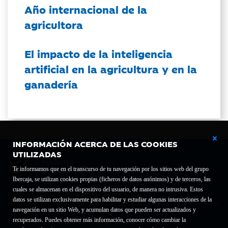
Año internacional de la
agricultora
El impacto de la inteligencia
artificial en la agricultura y en la
ganadería
INFORMACIÓN ACERCA DE LAS COOKIES
UTILIZADAS
Te informamos que en el transcurso de tu navegación por los sitios web del grupo
Ibercaja, se utilizan cookies propias (ficheros de datos anónimos) y de terceros, las
cuales se almacenan en el dispositivo del usuario, de manera no intrusiva. Estos
Fundación Bancaria Ibercaja C.I.F. G-50000652.
datos se utilizan exclusivamente para habilitar y estudiar algunas interacciones de la
Inscrita en el Registro de Fundaciones del Mº de Educación, Cultura y Deporte con el nº
navegación en un sitio Web, y acumulan datos que pueden ser actualizados y
1689.
recuperados. Puedes obtener más información, conocer cómo cambiar la
Domicilio social: Joaquín Costa, 13. 50001 Zaragoza.