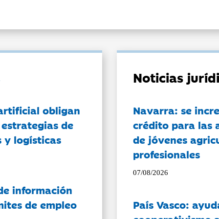
Noticias jurí
artificial obligan
Navarra: se incr
 estrategias de
crédito para las 
 y logísticas
de jóvenes agricu
profesionales
07/08/2026
de información
ámites de empleo
País Vasco: ayud