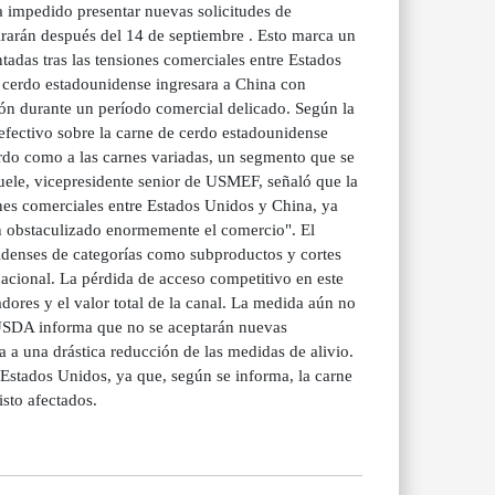
a impedido presentar nuevas solicitudes de
pirarán después del 14 de septiembre . Esto marca un
tadas tras las tensiones comerciales entre Estados
 cerdo estadounidense ingresara a China con
ón durante un período comercial delicado. Según la
fectivo sobre la carne de cerdo estadounidense
erdo como a las carnes variadas, un segmento que se
uele, vicepresidente senior de USMEF, señaló que la
nes comerciales entre Estados Unidos y China, ya
an obstaculizado enormemente el comercio". El
idenses de categorías como subproductos y cortes
acional. La pérdida de acceso competitivo en este
ores y el valor total de la canal. La medida aún no
 USDA informa que no se aceptarán nuevas
a a una drástica reducción de las medidas de alivio.
 Estados Unidos, ya que, según se informa, la carne
isto afectados.