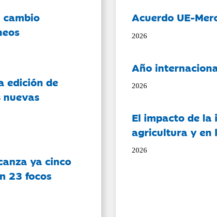
l cambio
Acuerdo UE-Mer
neos
2026
Año internaciona
a edición de
2026
s nuevas
El impacto de la i
agricultura y en
2026
canza ya cinco
on 23 focos