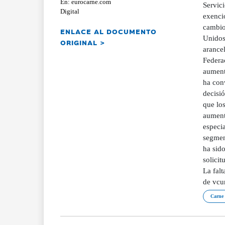
En: eurocarne.com
Servic
Digital
exencio
cambio 
ENLACE AL DOCUMENTO
Unidos
ORIGINAL >
arance
Federa
aument
ha con
decisi
que lo
aument
especi
segment
ha sid
solicit
La falt
de vcun
Carne 