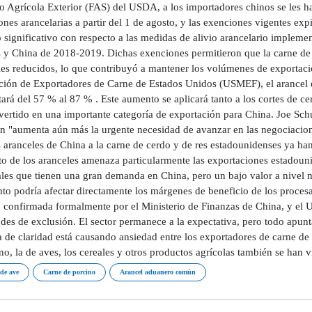
io Agrícola Exterior (FAS) del USDA, a los importadores chinos se les h
nes arancelarias a partir del 1 de agosto, y las exenciones vigentes ex
significativo con respecto a las medidas de alivio arancelario implemen
 y China de 2018-2019. Dichas exenciones permitieron que la carne de
les reducidos, lo que contribuyó a mantener los volúmenes de exportaci
ción de Exportadores de Carne de Estados Unidos (USMEF), el arancel e
ará del 57 % al 87 % . Este aumento se aplicará tanto a los cortes de c
vertido en una importante categoría de exportación para China. Joe Sch
ón "aumenta aún más la urgente necesidad de avanzar en las negociacio
s aranceles de China a la carne de cerdo y de res estadounidenses ya h
o de los aranceles amenaza particularmente las exportaciones estadoun
ales que tienen una gran demanda en China, pero un bajo valor a nivel n
o podría afectar directamente los márgenes de beneficio de los procesad
o confirmada formalmente por el Ministerio de Finanzas de China, y el
udes de exclusión. El sector permanece a la expectativa, pero todo apunt
a de claridad está causando ansiedad entre los exportadores de carne de
o, la de aves, los cereales y otros productos agrícolas también se han v
de ave
Carne de porcino
Arancel aduanero común