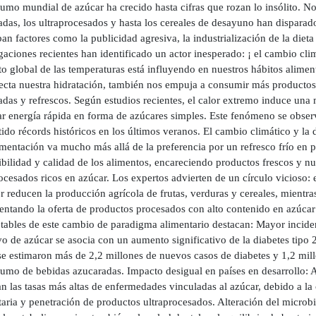
umo mundial de azúcar ha crecido hasta cifras que rozan lo insólito. No s
das, los ultraprocesados y hasta los cereales de desayuno han disparado
an factores como la publicidad agresiva, la industrialización de la diet
gaciones recientes han identificado un actor inesperado: ¡ el cambio clim
 global de las temperaturas está influyendo en nuestros hábitos alimen
fecta nuestra hidratación, también nos empuja a consumir más productos
das y refrescos. Según estudios recientes, el calor extremo induce una 
ar energía rápida en forma de azúcares simples. Este fenómeno se obser
ido récords históricos en los últimos veranos. El cambio climático y la d
imentación va mucho más allá de la preferencia por un refresco frío en p
bilidad y calidad de los alimentos, encareciendo productos frescos y nu
ocesados ricos en azúcar. Los expertos advierten de un círculo vicioso:
r reducen la producción agrícola de frutas, verduras y cereales, mientra
entando la oferta de productos procesados con alto contenido en azúcar
tables de este cambio de paradigma alimentario destacan: Mayor incid
o de azúcar se asocia con un aumento significativo de la diabetes tipo 
se estimaron más de 2,2 millones de nuevos casos de diabetes y 1,2 mil
sumo de bebidas azucaradas. Impacto desigual en países en desarrollo: A
an las tasas más altas de enfermedades vinculadas al azúcar, debido a 
aria y penetración de productos ultraprocesados. Alteración del microb