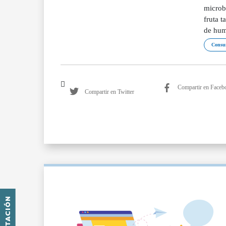
microb
fruta t
de hum
Consu
Compartir en Faceb
Compartir en Twitter