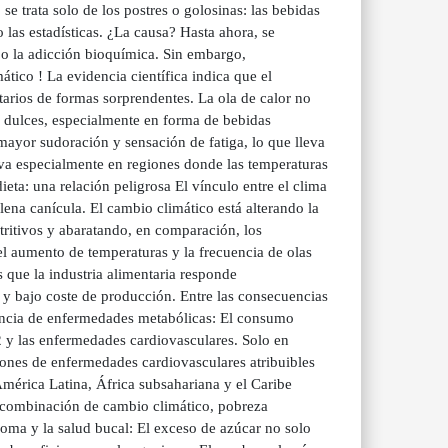
e trata solo de los postres o golosinas: las bebidas
 las estadísticas. ¿La causa? Hasta ahora, se
a o la adicción bioquímica. Sin embargo,
ático ! La evidencia científica indica que el
tarios de formas sorprendentes. La ola de calor no
 dulces, especialmente en forma de bebidas
mayor sudoración y sensación de fatiga, lo que lleva
va especialmente en regiones donde las temperaturas
ieta: una relación peligrosa El vínculo entre el clima
lena canícula. El cambio climático está alterando la
tritivos y abaratando, en comparación, los
 el aumento de temperaturas y la frecuencia de olas
s que la industria alimentaria responde
 y bajo coste de producción. Entre las consecuencias
encia de enfermedades metabólicas: El consumo
2 y las enfermedades cardiovasculares. Solo en
lones de enfermedades cardiovasculares atribuibles
mérica Latina, África subsahariana y el Caribe
la combinación de cambio climático, pobreza
ioma y la salud bucal: El exceso de azúcar no solo