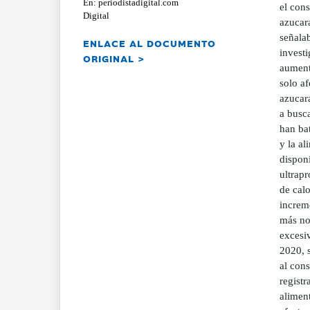
En: periodistadigital.com
el cons
Digital
azucara
señalab
ENLACE AL DOCUMENTO
investi
ORIGINAL >
aumento
solo a
azucara
a busc
han bat
y la al
disponi
ultrapr
de calo
increm
más no
excesiv
2020, 
al con
registr
aliment