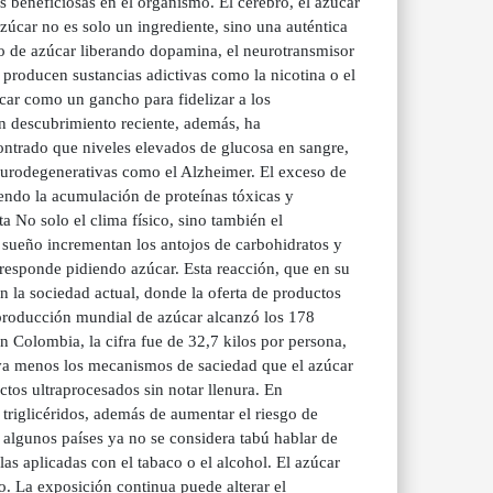
as beneficiosas en el organismo. El cerebro, el azúcar
zúcar no es solo un ingrediente, sino una auténtica
 de azúcar liberando dopamina, el neurotransmisor
 producen sustancias adictivas como la nicotina o el
úcar como un gancho para fidelizar a los
n descubrimiento reciente, además, ha
ontrado que niveles elevados de glucosa en sangre,
urodegenerativas como el Alzheimer. El exceso de
endo la acumulación de proteínas tóxicas y
ta No solo el clima físico, sino también el
e sueño incrementan los antojos de carbohidratos y
 responde pidiendo azúcar. Esta reacción, que en su
n la sociedad actual, donde la oferta de productos
 producción mundial de azúcar alcanzó los 178
 Colombia, la cifra fue de 32,7 kilos por persona,
tiva menos los mecanismos de saciedad que el azúcar
tos ultraprocesados sin notar llenura. En
 triglicéridos, además de aumentar el riesgo de
n algunos países ya no se considera tabú hablar de
las aplicadas con el tabaco o el alcohol. El azúcar
ino. La exposición continua puede alterar el