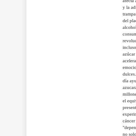
afecta 
y la ad
trampa
del pla
alcohol
consum
revolu
inclus
azúcar
acelera
emocion
dulces.
día ayu
azucar
millone
el equi
present
experim
cáncer 
"depend
no solo