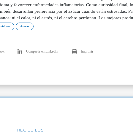
ioma y favorecer enfermedades inflamatorias. Como curiosidad final, lo
ambién desarrollan preferencia por el azúcar cuando están estresadas. Pa
anos: ni el calor, ni el estrés, ni el cerebro perdonan. Los mejores
midores
Azúcar
ook
Compartir en LinkedIn
Imprimir
RECIBE LOS