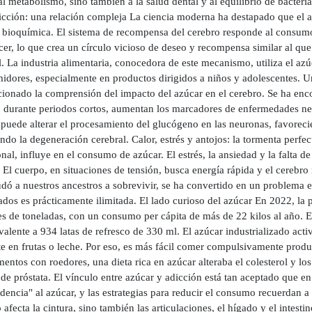
al metabolismo, sino también a la salud dental y al equilibrio de bacteri
icción: una relación compleja La ciencia moderna ha destapado que el a
 bioquímica. El sistema de recompensa del cerebro responde al consumo
cer, lo que crea un círculo vicioso de deseo y recompensa similar al que
. La industria alimentaria, conocedora de este mecanismo, utiliza el az
idores, especialmente en productos dirigidos a niños y adolescentes. U
cionado la comprensión del impacto del azúcar en el cerebro. Se ha enc
o durante periodos cortos, aumentan los marcadores de enfermedades ne
 puede alterar el procesamiento del glucógeno en las neuronas, favoreci
ndo la degeneración cerebral. Calor, estrés y antojos: la tormenta perfec
al, influye en el consumo de azúcar. El estrés, la ansiedad y la falta d
 El cuerpo, en situaciones de tensión, busca energía rápida y el cerebro
dó a nuestros ancestros a sobrevivir, se ha convertido en un problema e
ados es prácticamente ilimitada. El lado curioso del azúcar En 2022, la
s de toneladas, con un consumo per cápita de más de 22 kilos al año. En
valente a 934 latas de refresco de 330 ml. El azúcar industrializado ac
e en frutas o leche. Por eso, es más fácil comer compulsivamente produc
entos con roedores, una dieta rica en azúcar alteraba el colesterol y los
de próstata. El vínculo entre azúcar y adicción está tan aceptado que e
encia" al azúcar, y las estrategias para reducir el consumo recuerdan a 
 afecta la cintura, sino también las articulaciones, el hígado y el intest