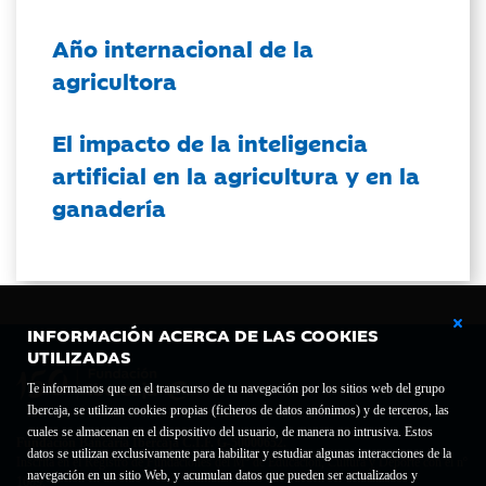
Año internacional de la
agricultora
El impacto de la inteligencia
artificial en la agricultura y en la
ganadería
INFORMACIÓN ACERCA DE LAS COOKIES
UTILIZADAS
Te informamos que en el transcurso de tu navegación por los sitios web del grupo
Ibercaja, se utilizan cookies propias (ficheros de datos anónimos) y de terceros, las
cuales se almacenan en el dispositivo del usuario, de manera no intrusiva. Estos
Fundación Bancaria Ibercaja C.I.F. G-50000652.
datos se utilizan exclusivamente para habilitar y estudiar algunas interacciones de la
Inscrita en el Registro de Fundaciones del Mº de Educación, Cultura y Deporte con el nº
navegación en un sitio Web, y acumulan datos que pueden ser actualizados y
1689.