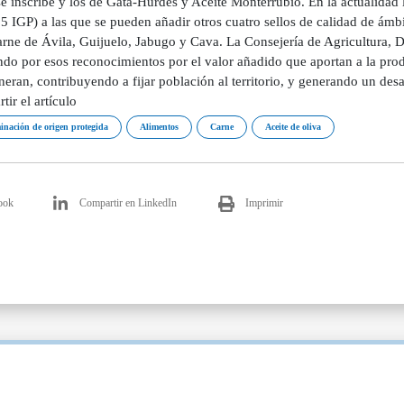
e inscribe y los de Gata-Hurdes y Aceite Monterrubio. En la actualidad l
5 IGP) a las que se pueden añadir otros cuatro sellos de calidad de ám
rne de Ávila, Guijuelo, Jabugo y Cava. La Consejería de Agricultura, De
ndo por esos reconocimientos por el valor añadido que aportan a la prod
eran, contribuyendo a fijar población al territorio, y generando un desa
ir el artículo
nación de origen protegida
Alimentos
Carne
Aceite de oliva
ook
Compartir en LinkedIn
Imprimir