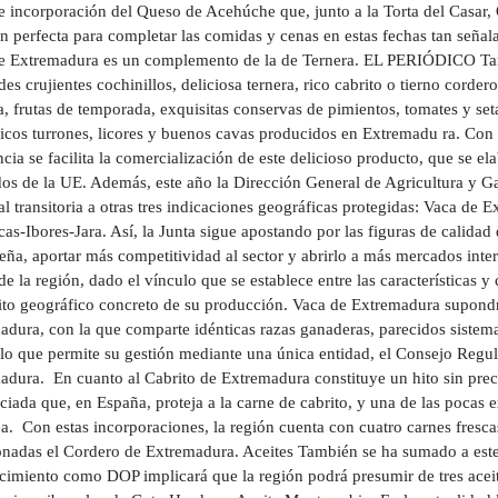
te incorporación del Queso de Acehúche que, junto a la Torta del Casar
ón perfecta para completar las comidas y cenas en estas fechas tan seña
e Extremadura es un complemento de la de Ternera. EL PERIÓDICO Tam
es crujientes cochinillos, deliciosa ternera, rico cabrito o tierno cord
, frutas de temporada, exquisitas conservas de pimientos, tomates y set
icos turrones, licores y buenos cavas producidos en Extremadu ra. Con 
cia se facilita la comercialización de este delicioso producto, que se el
os de la UE. Además, este año la Dirección General de Agricultura y Ga
l transitoria a otras tres indicaciones geográficas protegidas: Vaca de
cas-Ibores-Jara. Así, la Junta sigue apostando por las figuras de calidad
ña, aportar más competitividad al sector y abrirlo a más mercados inte
e la región, dado el vínculo que se establece entre las características y
ito geográfico concreto de su producción. Vaca de Extremadura supond
adura, con la que comparte idénticas razas ganaderas, parecidos siste
, lo que permite su gestión mediante una única entidad, el Consejo Reg
dura. En cuanto al Cabrito de Extremadura constituye un hito sin prece
ciada que, en España, proteja a la carne de cabrito, y una de las pocas e
a. Con estas incorporaciones, la región cuenta con cuatro carnes fresc
nadas el Cordero de Extremadura. Aceites También se ha sumado a este 
imiento como DOP implicará que la región podrá presumir de tres aceites