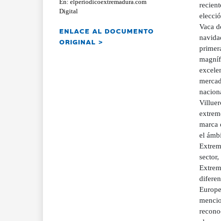
En: elperiodicoextremadura.com
recien
Digital
elecci
Vaca d
ENLACE AL DOCUMENTO
navidad
ORIGINAL >
primera
magníf
excelen
mercad
naciona
Villuer
extreme
marca d
el ámb
Extrem
sector
Extrema
diferen
Europe
mencio
reconoc