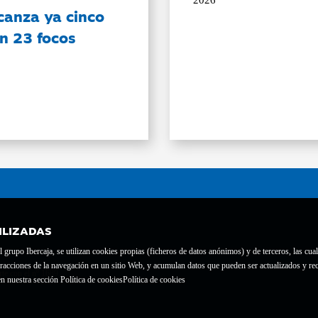
2026
canza ya cinco
on 23 focos
ILIZADAS
grupo Ibercaja, se utilizan cookies propias (ficheros de datos anónimos) y de terceros, las cual
interacciones de la navegación en un sitio Web, y acumulan datos que pueden ser actualizados y
te con el nº 1689.
n nuestra sección Política de cookies
Política de cookies