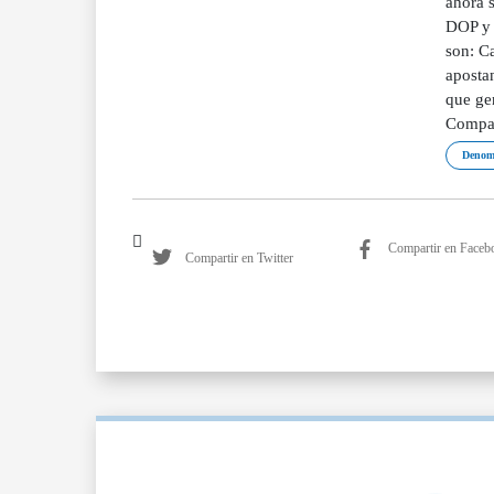
ahora s
DOP y 
son: Ca
aposta
que gen
Compart
Denomi
Compartir en Faceb
Compartir en Twitter