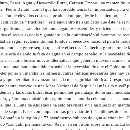
ltura, Pesca, Agua y Desarrollo Rural, Carmen Crespo , ha mantenido un
al, Pedro Barato , con el que ha abordado temas tan importantes para el
tuación de elevados costes de producción que, desde hace tiempo, está s
calificado de " fructífero " este encuentro ha explicado que éste ha serv
organismos para defender unos regadíos sostenibles y eficientes en Esp
liza el sector agrícola y ganadero en la optimización al máximo los recu
dad de seguir reclamando más fondos al ejecutivo nacional para la mode
omentos de grave sequía que sufre el sector. De hecho, gran parte de la
 que está dejando la falta de agua en el campo español y la necesidad 
r al sector a buscar nuevas alternativas que generen nuevos recursos híd
ja-nacional han coincidido en señalar la necesidad de que el Gobierno
der poner en marcha las infraestructuras hídricas necesarias que hay p
á y que permitan ir avanzando hacia una seguridad hídrica. Crespo ha re
ivo central convoque una Mesa Nacional de Sequía "al más alto nivel" 
entes y las obras hidráulicas pertinentes para atajar de forma inmediata
tado, y "no una comisión de seguimiento" como la celebrada esta semana
al que la Junta de Andalucía ha sido previsora y ya ha puesto en marc
os de sequía. Éstos contemplan obras por valor de 141 millones de euro
3 dotarán a la región de 73 hectómetros cúbicos de agua adicionales. 
ado "coincidir plenamente con Asaja" en su visión sobre la misma. En c