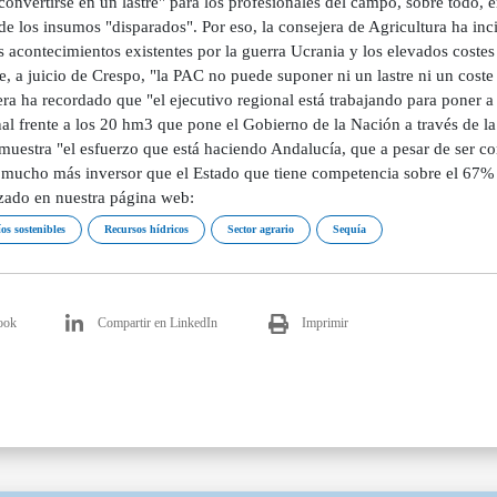
onvertirse en un lastre" para los profesionales del campo, sobre todo, e
de los insumos "disparados". Por eso, la consejera de Agricultura ha inci
s acontecimientos existentes por la guerra Ucrania y los elevados costes
e, a juicio de Crespo, "la PAC no puede suponer ni un lastre ni un coste
era ha recordado que "el ejecutivo regional está trabajando para poner 
nal frente a los 20 hm3 que pone el Gobierno de la Nación a través de l
uestra "el esfuerzo que está haciendo Andalucía, que a pesar de ser com
mucho más inversor que el Estado que tiene competencia sobre el 67% de
izado en nuestra página web:
os sostenibles
Recursos hídricos
Sector agrario
Sequía
ook
Compartir en LinkedIn
Imprimir