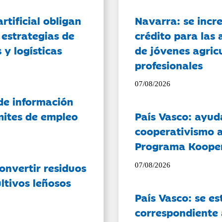
artificial obligan
Navarra: se incr
 estrategias de
crédito para las 
 y logísticas
de jóvenes agricu
profesionales
07/08/2026
de información
ámites de empleo
País Vasco: ayud
cooperativismo a
Programa Koope
onvertir residuos
07/08/2026
ltivos leñosos
País Vasco: se es
correspondiente a