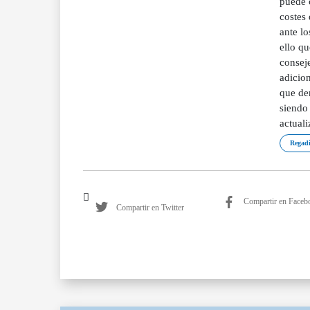
puede c
costes 
ante lo
ello qu
consej
adicio
que dem
siendo 
actual
Regadí
Compartir en Faceb
Compartir en Twitter