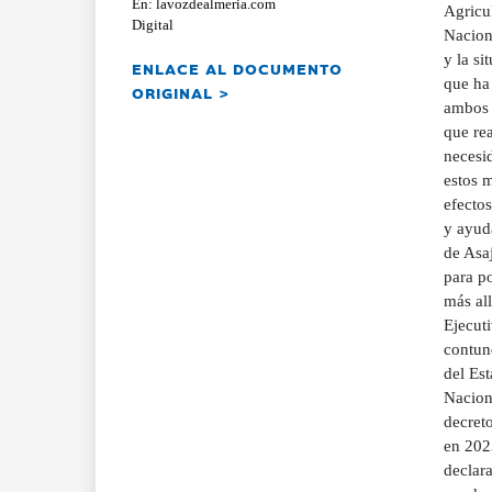
En: lavozdealmeria.com
Agricu
Digital
Nacion
y la si
ENLACE AL DOCUMENTO
que ha 
ORIGINAL >
ambos 
que rea
necesi
estos m
efectos
y ayuda
de Asa
para po
más all
Ejecut
contund
del Es
Nacion
decret
en 202
declar