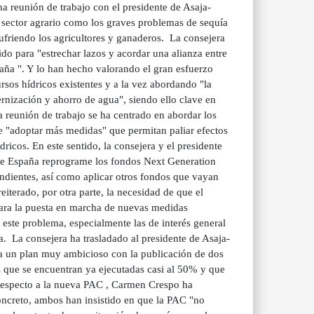
a reunión de trabajo con el presidente de Asaja-
 sector agrario como los graves problemas de sequía
ufriendo los agricultores y ganaderos. La consejera
ido para "estrechar lazos y acordar una alianza entre
aña ". Y lo han hecho valorando el gran esfuerzo
rsos hídricos existentes y a la vez abordando "la
rnización y ahorro de agua", siendo ello clave en
 reunión de trabajo se ha centrado en abordar los
de "adoptar más medidas" que permitan paliar efectos
ricos. En este sentido, la consejera y el presidente
 de España reprograme los fondos Next Generation
endientes, así como aplicar otros fondos que vayan
iterado, por otra parte, la necesidad de que el
para la puesta en marcha de nuevas medidas
 este problema, especialmente las de interés general
. La consejera ha trasladado al presidente de Asaja-
ha un plan muy ambicioso con la publicación de dos
s que se encuentran ya ejecutadas casi al 50% y que
Respecto a la nueva PAC , Carmen Crespo ha
oncreto, ambos han insistido en que la PAC "no