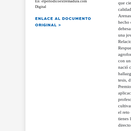
En: elperiodicoextremadura.com
que cie
Digital
calidad
Arenas 
ENLACE AL DOCUMENTO
hecho 
ORIGINAL >
dehesas
una jov
Relacio
Respue
agrofor
con un 
nació 
hallazg
tesis, 
Premio
aplicac
profeso
cultiva
el reto
tienes 
directo