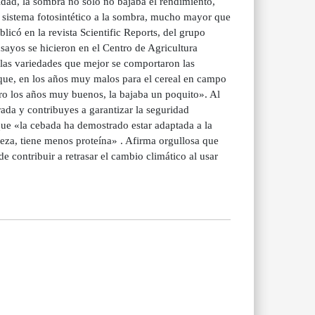
idad, la sombra no solo no bajaba el rendimiento,
 sistema fotosintético a la sombra, mucho mayor que
icó en la revista Scientific Reports, del grupo
sayos se hicieron en el Centro de Agricultura
las variedades que mejor se comportaron las
 que, en los años muy malos para el cereal en campo
ro los años muy buenos, la bajaba un poquito». Al
rada y contribuyes a garantizar la seguridad
e que «la cebada ha demostrado estar adaptada a la
eza, tiene menos proteína» . Afirma orgullosa que
contribuir a retrasar el cambio climático al usar