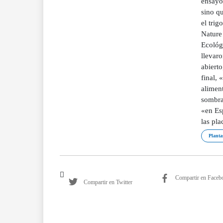
ensayo 
sino q
el trig
Nature 
Ecológ
llevar
abiert
final, 
aliment
sombra
«en Es
las pla
Plantas
Compartir en Faceb
Compartir en Twitter