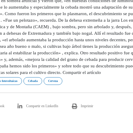
en sombra artificial y vieron que, «en nuestras condiciones de luminos
ue lo aumentaba y especialmente la cebada mostró una adaptación de su
o». Como fueron los primeros que lo plasmaron, el descubrimiento se publ
. «Fue un pelotazo», recuerda. De la dehesa extremeña a la jarra Los en
ica y de Montaña (CAEM) , bajo sombra, pero sin arbolado y, después, 
on a dehesas de Extremadura y también bajo nogal. Allí el resultado fue
o, «el arbolado aumentaba la producción hasta unos niveles decentes, pe
«sea año bueno o malo, si cultivas bajo árbol tienes la producción asegu
aria al estabilizar la producción» , explica. Otro resultado positivo fu
» y, además, «mejora la calidad del grano de cebada para producir cerv
paña hemos sido los primeros» y sobre todo que su descubrimiento puede 
cas solares para el cultivo directo. Compartir el artículo
 fotovoltaicas
Cebada
Cerveza
ook
Compartir en LinkedIn
Imprimir