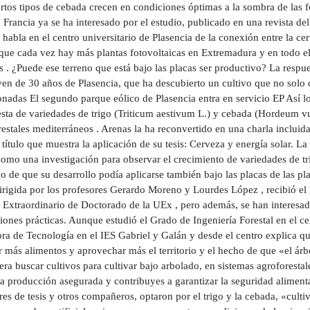
rtos tipos de cebada crecen en condiciones óptimas a la sombra de las 
 Francia ya se ha interesado por el estudio, publicado en una revista d
habla en el centro universitario de Plasencia de la conexión entre la 
que cada vez hay más plantas fotovoltaicas en Extremadura y en todo el 
 . ¿Puede ese terreno que está bajo las placas ser productivo? La resp
en de 30 años de Plasencia, que ha descubierto un cultivo que no solo c
nadas El segundo parque eólico de Plasencia entra en servicio EP Así lo 
sta de variedades de trigo (Triticum aestivum L.) y cebada (Hordeum vul
estales mediterráneos . Arenas la ha reconvertido en una charla incluida
título que muestra la aplicación de su tesis: Cerveza y energía solar. La
como una investigación para observar el crecimiento de variedades de tr
o de que su desarrollo podía aplicarse también bajo las placas de las pla
dirigida por los profesores Gerardo Moreno y Lourdes López , recibió el
 Extraordinario de Doctorado de la UEx , pero además, se han interesad
iones prácticas. Aunque estudió el Grado de Ingeniería Forestal en el ce
ra de Tecnología en el IES Gabriel y Galán y desde el centro explica que,
r más alimentos y aprovechar más el territorio y el hecho de que «el árbo
 era buscar cultivos para cultivar bajo arbolado, en sistemas agroforesta
la producción asegurada y contribuyes a garantizar la seguridad alimentar
res de tesis y otros compañeros, optaron por el trigo y la cebada, «cult