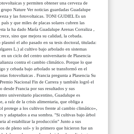
fotovoltaicas y permiten obtener una cerveza de
el grupo Nature Ver noticias guardadas Guadalupe
cerveza y las fotovoltaicas. TONI GUDIEL Es un
país y que miles de placas solares cubren las
uesta la ha dado María Guadalupe Arenas Corraliza ,
rece, sino que mejora su calidad, la cebada.
plasmó el año pasado en su tesis doctoral, titulada:
gares L.) al cultivo bajo arbolado en sistemas
 en un ciclo del centro universitario de Plasencia
 alianza contra el cambio climático. Porque lo que
igo y cebada bajo arbolado se transformó en el
ntas fotovoltaicas . Francia pregunta a Plasencia Su
 Premio Nacional Fin de Carrera y también logró el
o desde Francia por sus resultados y sus
ntro universitario placentino, Guadalupe es
 a raíz de la crisis alimentaria, que obliga a
l protege a los cultivos frente al cambio climático»,
les y adaptados a esa sombra. "Si cultivas bajo árbol
ia al estabilizar la producción" Junto a sus
ivos de pleno sol» y lo primero que hicieron fue un