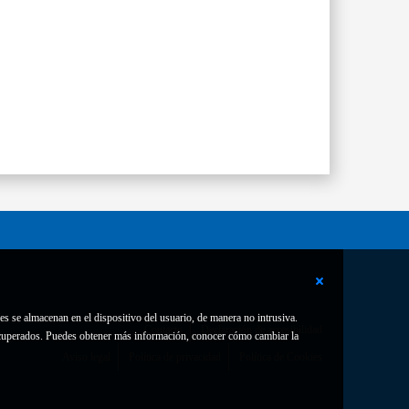
es se almacenan en el dispositivo del usuario, de manera no intrusiva.
Contacto
Declaración de accesibilidad
 recuperados. Puedes obtener más información, conocer cómo cambiar la
Aviso legal
Política de privacidad
Política de Cookies