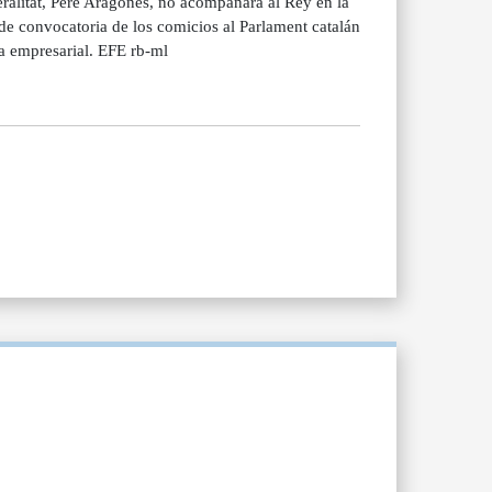
neralitat, Pere Aragonès, no acompañará al Rey en la
 de convocatoria de los comicios al Parlament catalán
ia empresarial. EFE rb-ml