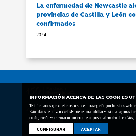
La enfermedad de Newcastle al
provincias de Castilla y León c
confirmados
2024
INFORMACIÓN ACERCA DE LAS COOKIES UT
Te informamos que en el transcurso de tu navegación por los sitios web del 
Fundación Bancaria Ibercaja C.I.F. G-50000652.
Estos datos se utilizan exclusivamente para habilitar y estudiar algunas 
Inscrita en el Registro de Fundaciones del Mº de Educación, Cultura y Depor
configuración y/o revocar tu consentimiento previo al empleo de cookies, e
Domicilio social: Joaquín Costa, 13. 50001 Zaragoza.
CONFIGURAR
ACEPTAR