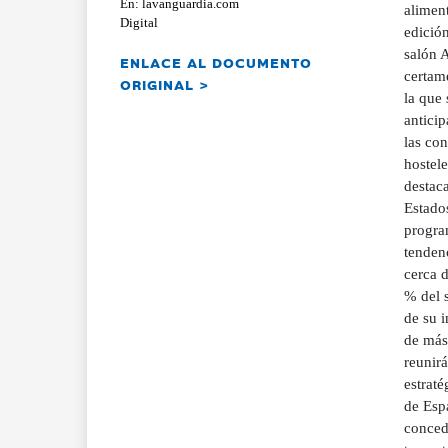
En: lavanguardia.com
aliment
Digital
edició
salón A
ENLACE AL DOCUMENTO
certame
ORIGINAL >
la que 
anticip
las con
hostele
destac
Estado
progra
tendenc
cerca 
% del 
de su i
de más
reunirá
estrat
de Espa
conced