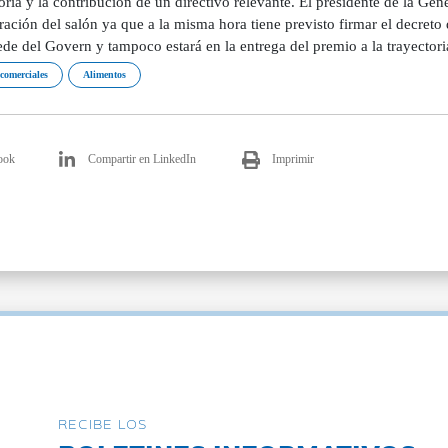
oria y la contribución de un directivo relevante. El presidente de la Ge
ación del salón ya que a la misma hora tiene previsto firmar el decreto
ede del Govern y tampoco estará en la entrega del premio a la trayector
 comerciales
Alimentos
ook
Compartir en LinkedIn
Imprimir
RECIBE LOS