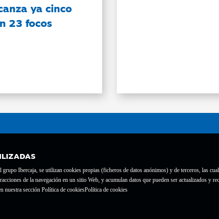
canza ya cinco
on 23 focos
ILIZADAS
grupo Ibercaja, se utilizan cookies propias (ficheros de datos anónimos) y de terceros, las cual
interacciones de la navegación en un sitio Web, y acumulan datos que pueden ser actualizados y
te con el nº 1689.
n nuestra sección Política de cookies
Política de cookies