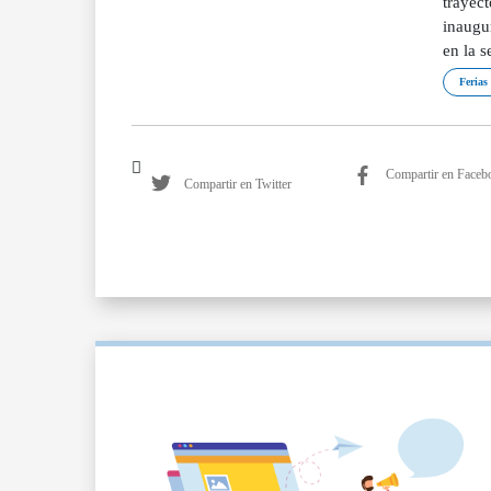
trayect
inaugur
en la s
Ferias
Compartir en Faceb
Compartir en Twitter