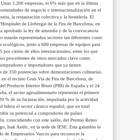
).- Unas 3.200 empresas, el 6% más que en la última
ortunidades de negocio e internacionalización en el
ria, la restauración colectiva y la hostelería. El
Hospitalet de Llobregat de la Fira de Barcelona, en
ya aprobado la ley de amnistía y de la convocatoria
ño estarán representados sectores tan diferentes como
ctos ecológicos, junto a 600 empresas de equipos para
5 por ciento de ellos internacionales, entre los que
 los procedentes de otros mercados clave como
ompradores e importadores que ya tienen
 de 350 ponencias sobre demostraciones culinarias,
 en el recinto Gran Via de Fira de Barcelona, de
del Producto Interior Bruto (PIB) de España y el 24
a, el sector agroalimentario representa el primero
 20 % de su facturación, impulsada por la actividad
idera el sector cárnico español, que en total
xhibir su potencial a compradores de países
én, coincidiendo con este salón, del Premio Reino
go, Isak Andic, en la sede de IESE. Esta galardón lo
lo de Empresarios Vascos para reconocer la