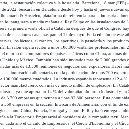
aria, la restauración colectiva y la hostelería. Barcelona, 18 mar (EFE
n de 2022, buscarán en Barcelona desde hoy y hasta el jueves nuevas op
limentaria & Hostelco, plataforma de referencia para la industria alimenta
n lo inaugurara a media mañana el Rey Felipe en las instalaciones de L'
será su primera visita oficial a Cataluña después de que el Congreso ha
ada de elecciones catalanas para el 12 de mayo. En la edición de este a
servas, los lácteos, el cárnico, los aperitivos, la pastelería y los produ
ría. El salón espera recibir a unos 100.000 visitantes profesionales, un 2
a el retorno de compradores de países asiáticos como China, además de
s Unidos y México. También han sido invitados más de 2.000 grandes c
madas más de 13.500 reuniones de negocios con expositores. Habrá más
ias e innovación alimentaria, con la participación de unos 700 expertos
de 100.000 metros cuadrados. La industria española representa el 2,4 % 
sector manufacturero, con más de medio millón de empleados. En Cataluñ
ndustria, ya que aporta un 14 % del valor añadido bruto industrial y un
 de 3.700 empresas que ocupan a unas 92.800 personas. Esta comunidad l
 a 360 empresas en la sección Intercarn de Alimentaria, con el fin de e
égicos como China, Francia, Portugal y Japón. El Rey hará entrega tambi
ña a la Trayectoria Empresarial al presidente de la compañía textil Man
en cada año el Círculo de Empresarios, el Cercle d'Economia y el Círcu