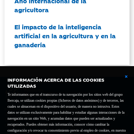
Año internacional de la
agricultora
El impacto de la inteligencia
artificial en la agricultura y en la
ganadería
INFORMACIÓN ACERCA DE LAS COOKIES
UTILIZADAS
Te informamos que en el transcurso de tu navegación por los sitios web del grupo
Ibercaja, se utilizan cookies propias (ficheros de datos anónimos) y de terceros, las
cuales se almacenan en el dispositivo del usuario, de manera no intrusiva. Estos
Fundación Bancaria Ibercaja C.I.F. G-50000652.
datos se utilizan exclusivamente para habilitar y estudiar algunas interacciones de la
Inscrita en el Registro de Fundaciones del Mº de Educación, Cultura y Deporte con el nº
navegación en un sitio Web, y acumulan datos que pueden ser actualizados y
1689.
recuperados. Puedes obtener más información, conocer cómo cambiar la
Domicilio social: Joaquín Costa, 13. 50001 Zaragoza.
configuración y/o revocar tu consentimiento previo al empleo de cookies, en nuestra
Contacto
Declaración de accesibilidad