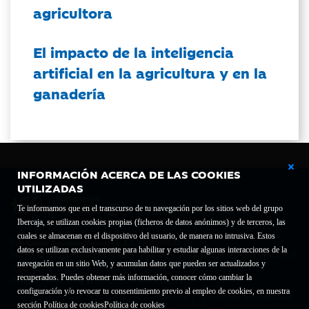
agricultora
El impacto de la inteligencia
artificial en la agricultura y en la
ganadería
INFORMACIÓN ACERCA DE LAS COOKIES
UTILIZADAS
Te informamos que en el transcurso de tu navegación por los sitios web del grupo
Ibercaja, se utilizan cookies propias (ficheros de datos anónimos) y de terceros, las
cuales se almacenan en el dispositivo del usuario, de manera no intrusiva. Estos
Fundación Bancaria Ibercaja C.I.F. G-50000652.
datos se utilizan exclusivamente para habilitar y estudiar algunas interacciones de la
Inscrita en el Registro de Fundaciones del Mº de Educación, Cultura y Deporte con el nº
navegación en un sitio Web, y acumulan datos que pueden ser actualizados y
1689.
recuperados. Puedes obtener más información, conocer cómo cambiar la
Domicilio social: Joaquín Costa, 13. 50001 Zaragoza.
configuración y/o revocar tu consentimiento previo al empleo de cookies, en nuestra
Contacto
Declaración de accesibilidad
sección Política de cookies
Política de cookies