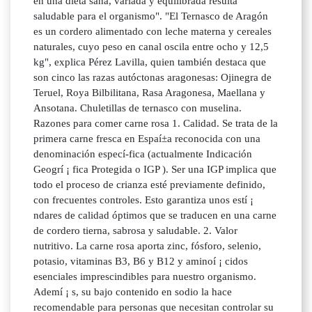
en una dieta sana, variada y equilibrada resulta
saludable para el organismo". "El Ternasco de Aragón
es un cordero alimentado con leche materna y cereales
naturales, cuyo peso en canal oscila entre ocho y 12,5
kg", explica Pérez Lavilla, quien también destaca que
son cinco las razas autóctonas aragonesas: Ojinegra de
Teruel, Roya Bilbilitana, Rasa Aragonesa, Maellana y
Ansotana. Chuletillas de ternasco con muselina.
Razones para comer carne rosa 1. Calidad. Se trata de la
primera carne fresca en Espaí±a reconocida con una
denominación especí-fica (actualmente Indicación
Geogrí ¡ fica Protegida o IGP ). Ser una IGP implica que
todo el proceso de crianza esté previamente definido,
con frecuentes controles. Esto garantiza unos estí ¡
ndares de calidad óptimos que se traducen en una carne
de cordero tierna, sabrosa y saludable. 2. Valor
nutritivo. La carne rosa aporta zinc, fósforo, selenio,
potasio, vitaminas B3, B6 y B12 y aminoí ¡ cidos
esenciales imprescindibles para nuestro organismo.
Ademí ¡ s, su bajo contenido en sodio la hace
recomendable para personas que necesitan controlar su