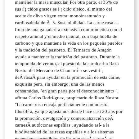
mantener la masa muscular. Por otra parte, el 35% de
sus í ¡ cidos grasos es í ¡ cido oleico, el mismo del
aceite de oliva virgen extra: monoinsaturado y
cardiosaludable.Â 5. Sostenibilidad. La carne rosa es
fruto de una ganaderí-a extensiva comprometida con el
respeto animal y el medio natural, con baja huella de
carbono y que mantiene la vida en los pequeñs pueblos
y la tradición del pastoreo. El Ternasco de Aragón
ayuda a mantener la tradición del pastoreo. Durante la
temporada de verano, el puesto de la carnicerí-a Raza
Nostra del Mercado de Chamartí-n se vestirí ¡
deÂ rosaÂ para ayudar en la promoción de esta carne,
exquisita pero, sin embargo, una de las menos
consumidas, "en gran parte por el desconocimiento ",
afirma Carlos Rodrí-guez, propietario de Raza Nostra.
"La carne rosa encaja perfectamente con nuestra
filosofí-a, ya que apostamos desde hace casi 20 añs por
la promoción, divulgación y comercialización deÂ
carnesÂ autóctonas españlas , ayudando así- a la
biodiversidad de las razas españlas y a los sistemas
extensivos sostenibles, de los que estaÂ carneÂ es