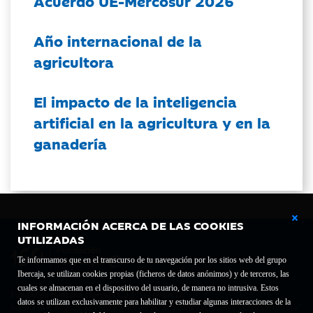
Acuerdo UE-Mercosur 2026
Año internacional de la
agricultora
El impacto de la inteligencia
artificial en la agricultura y en la
ganadería
INFORMACIÓN ACERCA DE LAS COOKIES
UTILIZADAS
Te informamos que en el transcurso de tu navegación por los sitios web del grupo
Ibercaja, se utilizan cookies propias (ficheros de datos anónimos) y de terceros, las
cuales se almacenan en el dispositivo del usuario, de manera no intrusiva. Estos
Fundación Bancaria Ibercaja C.I.F. G-50000652.
datos se utilizan exclusivamente para habilitar y estudiar algunas interacciones de la
Inscrita en el Registro de Fundaciones del Mº de Educación, Cultura y Deporte con el nº