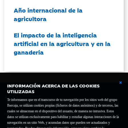
Año internacional de la
agricultora
El impacto de la inteligencia
artificial en la agricultura y en la
ganadería
INFORMACIÓN ACERCA DE LAS COOKIES
UTILIZADAS
Te informamos que en el transcurso de tu navegación por los sitios web del grupo
Ibercaja, se utilizan cookies propias (ficheros de datos anónimos) y de terceros, las
cuales se almacenan en el dispositivo del usuario, de manera no intrusiva. Estos
Fundación Bancaria Ibercaja C.I.F. G-50000652.
datos se utilizan exclusivamente para habilitar y estudiar algunas interacciones de la
Inscrita en el Registro de Fundaciones del Mº de Educación, Cultura y Deporte con el nº
navegación en un sitio Web, y acumulan datos que pueden ser actualizados y
1689.