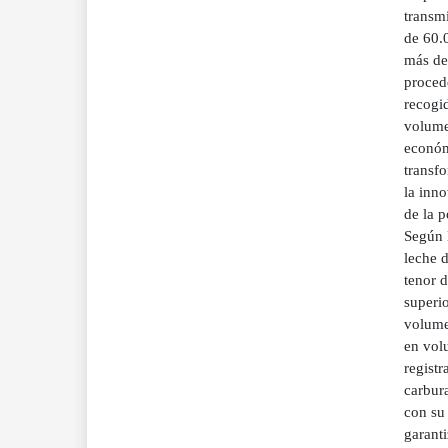
transmi
de 60.
más de
proced
recogi
volumen
económ
transfo
la inno
de la p
Según 
leche d
tenor d
superio
volume
en volu
registr
carbura
con su 
garanti