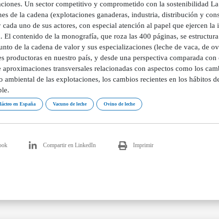
aciones. Un sector competitivo y comprometido con la sostenibilidad La
nes de la cadena (explotaciones ganaderas, industria, distribución y co
 cada uno de sus actores, con especial atención al papel que ejercen la 
 El contenido de la monografía, que roza las 400 páginas, se estructura
unto de la cadena de valor y sus especializaciones (leche de vaca, de ov
es productoras en nuestro país, y desde una perspectiva comparada con 
e aproximaciones transversales relacionadas con aspectos como los cambi
 ambiental de las explotaciones, los cambios recientes en los hábitos d
le.
 lácteo en España
Vacuno de leche
Ovino de leche
ook
Compartir en LinkedIn
Imprimir