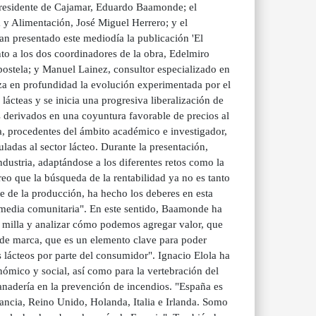
l presidente de Cajamar, Eduardo Baamonde; el
ca y Alimentación, José Miguel Herrero; y el
han presentado este mediodía la publicación 'El
nto a los dos coordinadores de la obra, Edelmiro
stela; y Manuel Lainez, consultor especializado en
iza en profundidad la evolución experimentada por el
ácteas y se inicia una progresiva liberalización de
s derivados en una coyuntura favorable de precios al
ria, procedentes del ámbito académico e investigador,
adas al sector lácteo. Durante la presentación,
ustria, adaptándose a los diferentes retos como la
reo que la búsqueda de la rentabilidad ya no es tanto
rte de la producción, ha hecho los deberes en esta
a media comunitaria". En este sentido, Baamonde ha
a milla y analizar cómo podemos agregar valor, que
 de marca, que es un elemento clave para poder
s lácteos por parte del consumidor". Ignacio Elola ha
onómico y social, así como para la vertebración del
ganadería en la prevención de incendios. "España es
ancia, Reino Unido, Holanda, Italia e Irlanda. Somo