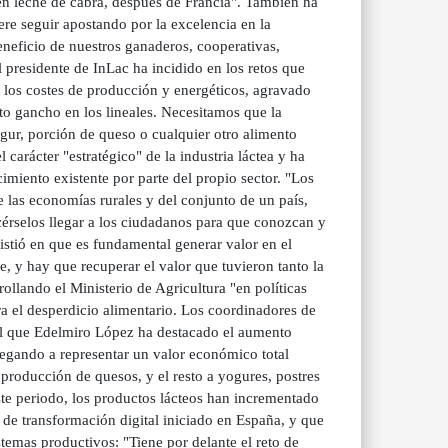
en leche de cabra, después de Francia". También ha
e seguir apostando por la excelencia en la
eneficio de nuestros ganaderos, cooperativas,
 presidente de InLac ha incidido en los retos que
e los costes de producción y energéticos, agravado
cto gancho en los lineales. Necesitamos que la
ogur, porción de queso o cualquier otro alimento
carácter "estratégico" de la industria láctea y ha
imiento existente por parte del propio sector. "Los
e las economías rurales y del conjunto de un país,
érselos llegar a los ciudadanos para que conozcan y
sistió en que es fundamental generar valor en el
e, y hay que recuperar el valor que tuvieron tanto la
ollando el Ministerio de Agricultura "en políticas
tra el desperdicio alimentario. Los coordinadores de
 del que Edelmiro López ha destacado el aumento
legando a representar un valor económico total
producción de quesos, y el resto a yogures, postres
ste periodo, los productos lácteos han incrementado
 de transformación digital iniciado en España, y que
istemas productivos: "Tiene por delante el reto de