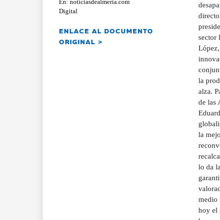
En: noticiasdealmeria.com
desapar
Digital
directo
preside
ENLACE AL DOCUMENTO
sector 
ORIGINAL >
López,
innova
conjunt
la prod
alza. P
de las 
Eduard
globali
la mejo
reconv
recalc
lo da 
garanti
valorad
medio r
hoy el