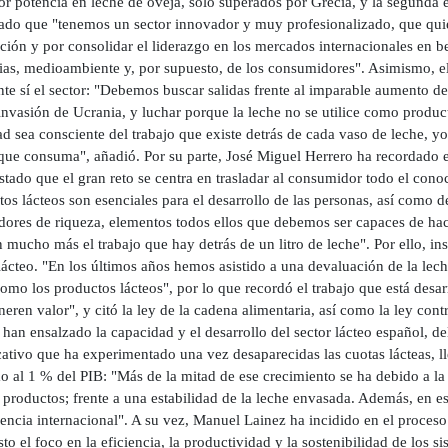
or potencia en leche de oveja, solo superados por Grecia, y la segunda 
ado que "tenemos un sector innovador y muy profesionalizado, que quier
ión y por consolidar el liderazgo en los mercados internacionales en b
ias, medioambiente y, por supuesto, de los consumidores". Asimismo, el
nte sí el sector: "Debemos buscar salidas frente al imparable aumento d
 invasión de Ucrania, y luchar porque la leche no se utilice como produ
d sea consciente del trabajo que existe detrás de cada vaso de leche, y
que consuma", añadió. Por su parte, José Miguel Herrero ha recordado el 
tado que el gran reto se centra en trasladar al consumidor todo el conoc
os lácteos son esenciales para el desarrollo de las personas, así como d
dores de riqueza, elementos todos ellos que debemos ser capaces de hac
 mucho más el trabajo que hay detrás de un litro de leche". Por ello, in
lácteo. "En los últimos años hemos asistido a una devaluación de la lech
omo los productos lácteos", por lo que recordó el trabajo que está desarr
eren valor", y citó la ley de la cadena alimentaria, así como la ley con
 han ensalzado la capacidad y el desarrollo del sector lácteo español,
cativo que ha experimentado una vez desaparecidas las cuotas lácteas, l
 al 1 % del PIB: "Más de la mitad de ese crecimiento se ha debido a la 
 productos; frente a una estabilidad de la leche envasada. Además, en e
encia internacional". A su vez, Manuel Lainez ha incidido en el proceso
to el foco en la eficiencia, la productividad y la sostenibilidad de los s