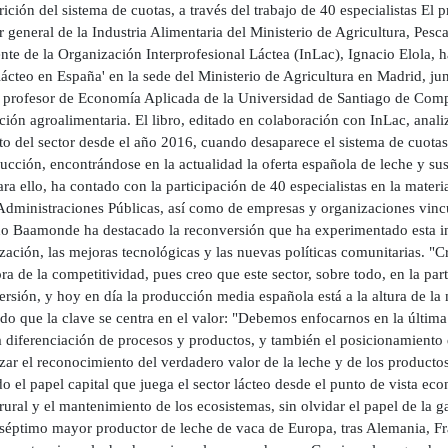
ición del sistema de cuotas, a través del trabajo de 40 especialistas E
r general de la Industria Alimentaria del Ministerio de Agricultura, Pes
nte de la Organización Interprofesional Láctea (InLac), Ignacio Elola, 
lácteo en España' en la sede del Ministerio de Agricultura en Madrid, ju
 profesor de Economía Aplicada de la Universidad de Santiago de Compo
ción agroalimentaria. El libro, editado en colaboración con InLac, anal
o del sector desde el año 2016, cuando desaparece el sistema de cuotas l
ucción, encontrándose en la actualidad la oferta española de leche y su
ara ello, ha contado con la participación de 40 especialistas en la mate
Administraciones Públicas, así como de empresas y organizaciones vincul
o Baamonde ha destacado la reconversión que ha experimentado esta ind
zación, las mejoras tecnológicas y las nuevas políticas comunitarias. "C
ra de la competitividad, pues creo que este sector, sobre todo, en la pa
ersión, y hoy en día la producción media española está a la altura de l
ado que la clave se centra en el valor: "Debemos enfocarnos en la últim
la diferenciación de procesos y productos, y también el posicionamiento
zar el reconocimiento del verdadero valor de la leche y de los producto
o el papel capital que juega el sector lácteo desde el punto de vista ec
ural y el mantenimiento de los ecosistemas, sin olvidar el papel de la 
 séptimo mayor productor de leche de vaca de Europa, tras Alemania, Fr