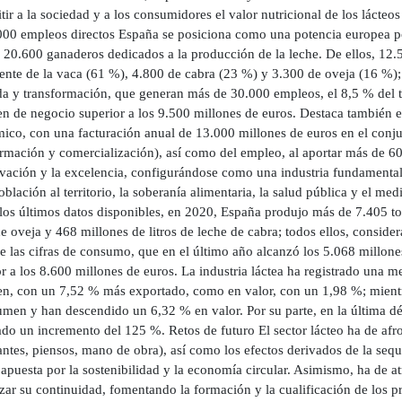
tir a la sociedad y a los consumidores el valor nutricional de los lácteo
000 empleos directos España se posiciona como una potencia europea por
 20.600 ganaderos dedicados a la producción de la leche. De ellos, 12.5
ente de la vaca (61 %), 4.800 de cabra (23 %) y 3.300 de oveja (16 %);
da y transformación, que generan más de 30.000 empleos, el 8,5 % del to
 de negocio superior a los 9.500 millones de euros. Destaca también el 
ico, con una facturación anual de 13.000 millones de euros en el conju
rmación y comercialización), así como del empleo, al aportar más de 60.
vación y la excelencia, configurándose como una industria fundamental po
oblación al territorio, la soberanía alimentaria, la salud pública y el m
los últimos datos disponibles, en 2020, España produjo más de 7.405 ton
e oveja y 468 millones de litros de leche de cabra; todos ellos, consider
e las cifras de consumo, que en el último año alcanzó los 5.068 millones
r a los 8.600 millones de euros. La industria láctea ha registrado una m
n, con un 7,52 % más exportado, como en valor, con un 1,98 %; mient
men y han descendido un 6,32 % en valor. Por su parte, en la última dé
ado un incremento del 125 %. Retos de futuro El sector lácteo ha de afron
ntes, piensos, mano de obra), así como los efectos derivados de la sequ
apuesta por la sostenibilidad y la economía circular. Asimismo, ha de at
zar su continuidad, fomentando la formación y la cualificación de los pr