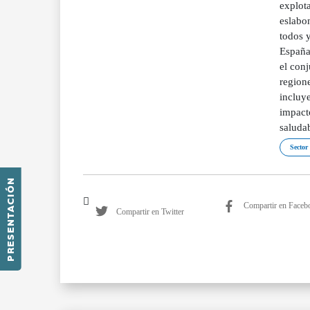
explot
eslabo
todos y
España.
el conj
region
incluy
impacto
saludab
Sector
PRESENTACIÓN
Compartir en Faceb
Compartir en Twitter