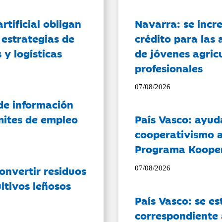
artificial obligan
Navarra: se incr
 estrategias de
crédito para las 
 y logísticas
de jóvenes agricu
profesionales
07/08/2026
de información
ámites de empleo
País Vasco: ayud
cooperativismo a
Programa Koope
onvertir residuos
07/08/2026
ltivos leñosos
País Vasco: se es
correspondiente a