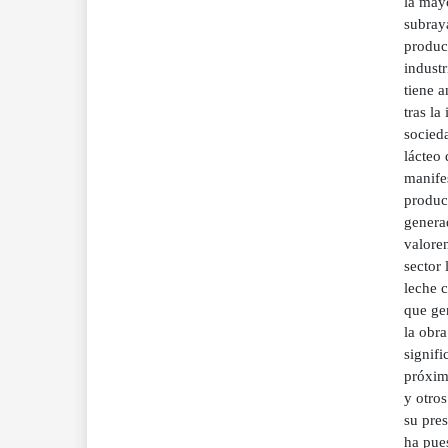
la may
subray
producc
industr
tiene a
tras la
socieda
lácteo 
manifes
product
genera
valoren
sector 
leche c
que gen
la obra
signifi
próximo
y otros
su pres
ha pues