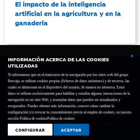
El impacto de la inteligencia
artificial en la agricultura y en la
ganadería
INFORMACIÓN ACERCA DE LAS COOKIES
UTILIZADAS
Te informamos que en el transcurso de tu navegación por los sitios web del grupo
Ibercaja, se utilizan cookies propias (ficheros de datos anónimos) y de terceros, las
cuales se almacenan en el dispositivo del usuario, de manera no intrusiva. Estos
Fundación Bancaria Ibercaja C.I.F. G-50000652.
datos se utilizan exclusivamente para habilitar y estudiar algunas interacciones de la
Inscrita en el Registro de Fundaciones del Mº de Educación, Cultura y Deporte con el nº
navegación en un sitio Web, y acumulan datos que pueden ser actualizados y
1689.
recuperados. Puedes obtener más información, conocer cómo cambiar la
Domicilio social: Joaquín Costa, 13. 50001 Zaragoza.
configuración y/o revocar tu consentimiento previo al empleo de cookies, en nuestra
Contacto
Declaración de accesibilidad
sección Política de cookies
Política de cookies
Aviso legal
Política de privacidad
Política de Cookies
CONFIGURAR
ACEPTAR