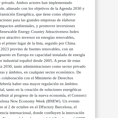
tor privado. Ambos actores han implementado
ble, alineado con los objetivos de la Agenda 2030 y
ransición Energética, que tiene como objetivo
gaciones para las grandes empresas de elaborar
impactos ambientales, y promover inversiones
e Renewable Energy Country Attractiveness Index
or atractivo inversor en energías renovables,
el primer lugar de la lista, seguido por China.
 2023 provino de fuentes renovables, con un
 puesto en Europa en capacidad instalada de energía
r industrial español desde 2005. A pesar de estas
nda 2030, tanto administraciones como sector privado
eras y ámbitos, en cualquier sector económico. De
 colaboración con el Ministerio de Derechos
debería haber una mayor regulación en ámbitos
ial, tanto en la creación de soluciones energéticas
tribuir al progreso de la nueva economía, el Consorci
Barcelona New Economy Week (BNEW). Un evento
re al 2 de octubre en el DFactory Barcelona, el
erencia internacional, donde confluyen la innovación