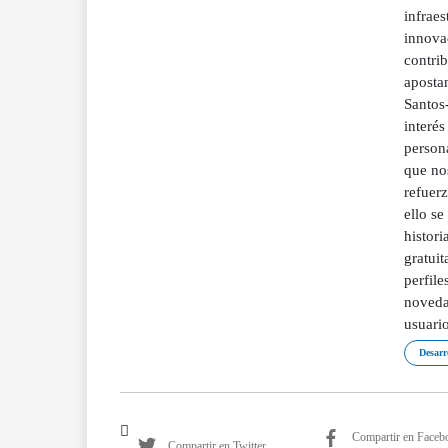
infraes
innova
contrib
apostan
Santos-
interé
person
que no
refuerz
ello se
histori
gratuit
perfile
novedad
usuario
Desarr
Compartir en Faceb
Compartir en Twitter