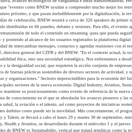
rativa, avances tecnológicos de vanguardia e ideas transformadoras. Pe
 que "eventos como BNEW ayudan a comprender mucho mejor los retos y
uturo próximo, y que pasan ineludiblemente por la digitalización, la rev
 días de celebración, BNEW reunirá a cerca de 320 speakers de primer n
do distribuidas en 66 paneles, debates y sesiones. Para ello, el evento
retransmisión de todo el contenido en streaming -para que pueda seguirl
y poniendo al alcance de los usuarios registrados la plataforma digital 
idad de intercambiar mensajes, contactos y agendar reuniones con el res
, directora general del CZFB y del BNEW: "En el contexto actual, la sos
abilidad ética, sino una necesidad estratégica. Nos enfrentamos a desaf
os y la desigualdad social, que requieren la acción conjunta de empre
os de buenas prácticas sostenibles de diversos sectores de actividad, 
as y organizaciones." Sectores imprescindibles para la economía del fu
ncipales sectores de la nueva economía: Digital Industry, Aviation, Susta
que mantiene su posicionamiento como evento de referencia de la nuev
ma de conocimiento en el que se abordarán los avances pioneros y las nu
 salud, la aviación o el talento, así como proyectos de iniciativas sosten
tes ámbitos como puede ser la movilidad. Más concretamente, el program
y y Talent, se llevará a cabo el lunes 29 y martes 30 de septiembre, mien
y, Health y Aviation, se desarrollarán durante el miércoles 1 y el jueves
les de BNEW es Sustainability, vertical que tratará temáticas como la re