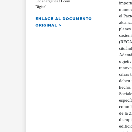
En: energetica21.com
import
Digital
numero
el Pac
ENLACE AL DOCUMENTO
alcanza
ORIGINAL >
planes
sosten
(RECAI
situánd
Además
objeti
renovab
cifras 
deben i
hecho,
Social
específ
como ha
de la 
disrupt
edifici