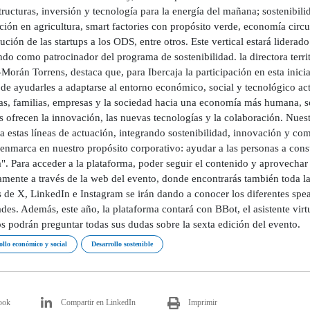
tructuras, inversión y tecnología para la energía del mañana; sostenibil
ción en agricultura, smart factories con propósito verde, economía cir
ución de las startups a los ODS, entre otros. Este vertical estará lider
do como patrocinador del programa de sostenibilidad. la directora terri
Morán Torrens, destaca que, para Ibercaja la participación en esta ini
s de ayudarles a adaptarse al entorno económico, social y tecnológico a
as, familias, empresas y la sociedad hacia una economía más humana, so
s ofrecen la innovación, las nuevas tecnologías y la colaboración. Nues
a estas líneas de actuación, integrando sostenibilidad, innovación y co
 enmarca en nuestro propósito corporativo: ayudar a las personas a constr
a". Para acceder a la plataforma, poder seguir el contenido y aprovechar
amente a través de la web del evento, donde encontrarás también toda l
s de X, LinkedIn e Instagram se irán dando a conocer los diferentes spea
es. Además, este año, la plataforma contará con BBot, el asistente virtua
s podrán preguntar todas sus dudas sobre la sexta edición del evento.
ollo económico y social
Desarrollo sostenible
ook
Compartir en LinkedIn
Imprimir