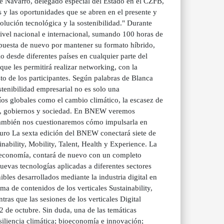
re Navarro, delegado especial del Estado en el CZFB,
 las oportunidades que se abren en el presente y
olución tecnológica y la sostenibilidad." Durante
ivel nacional e internacional, sumando 100 horas de
 apuesta de nuevo por mantener su formato híbrido,
o desde diferentes países en cualquier parte del
que les permitirá realizar networking, con la
to de los participantes. Según palabras de Blanca
tenibilidad empresarial no es solo una
íos globales como el cambio climático, la escasez de
sas, gobiernos y sociedad. En BNEW veremos
y también nos cuestionaremos cómo impulsarla en
turo La sexta edición del BNEW conectará siete de
inability, Mobility, Talent, Health y Experience. La
a economía, contará de nuevo con un completo
evas tecnologías aplicadas a diferentes sectores
ibles desarrollados mediante la industria digital en
a de contenidos de los verticales Sustainability,
tras que las sesiones de los verticales Digital
 2 de octubre. Sin duda, una de las temáticas
siliencia climática; bioeconomía e innovación;