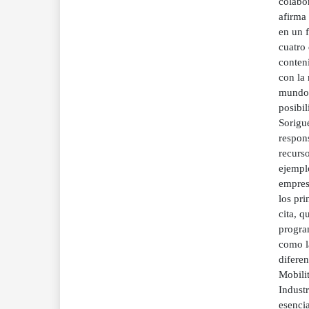
colabo
afirma
en un f
cuatro
conteni
con la 
mundo- 
posibil
Sorigué
respons
recurs
ejempl
empres
los pri
cita, 
progra
como la
diferen
Mobilit
Industr
esencia