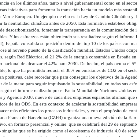
ancia en los últimos años, tanto a nivel gubernamental como en el sec
sas iniciativas para fomentar la transición hacia un modelo más sosteni
to Verde Europeo. Un ejemplo de ello es la Ley de Cambio Climático y T
r la neutralidad climática antes de 2050. Esta normativa establece obli
 de descarbonización, fomentar la transparencia en la comunicación de 
ibles. Y los esfuerzos están obteniendo sus resultados: según el inform
), España consolida su posición dentro del top 10 de los países con may
ose al noveno puesto de la clasificación mundial. Estados Unidos ocupa 
, según Red Eléctrica, el 21,2% de la energía consumida en España en
vo nacional de alcanzar el 42% para 2030. De hecho, el país ocupa el 5º
le, lo que ha permitido reducir el 38% en emisiones de CO2 en el secto
tan positivas, cabe recordar que para conseguir los objetivos de la Age
r de la mano para seguir impulsando la sostenibilidad, en todas sus esf
 según el informe realizado por el Pacto Mundial de Naciones Unidas en
es y Agenda 2030, nueve de cada diez empresas españolas afirman que 
icos de los ODS. En este contexto de acelerar la sostenibilidad empresar
cer más eficientes los procesos industriales, y con el propósito de con
Zona Franca de Barcelona (CZFB) organiza una nueva edición de la 
ivo, en formato presencial y online, que se celebrará del 29 de septiemb
o singular que se ha erigido como el ecosistema de industria 4.0 de ref