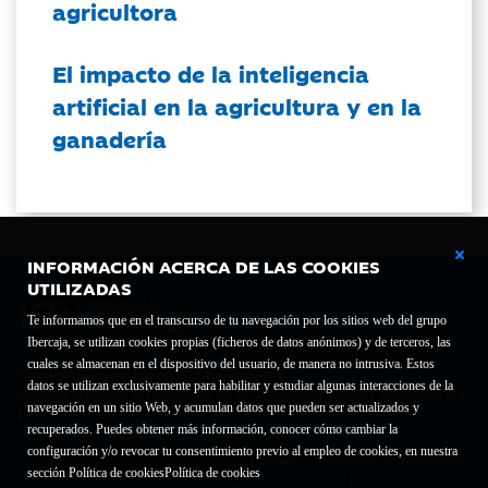
agricultora
El impacto de la inteligencia
artificial en la agricultura y en la
ganadería
INFORMACIÓN ACERCA DE LAS COOKIES
UTILIZADAS
Te informamos que en el transcurso de tu navegación por los sitios web del grupo
Ibercaja, se utilizan cookies propias (ficheros de datos anónimos) y de terceros, las
cuales se almacenan en el dispositivo del usuario, de manera no intrusiva. Estos
Fundación Bancaria Ibercaja C.I.F. G-50000652.
datos se utilizan exclusivamente para habilitar y estudiar algunas interacciones de la
Inscrita en el Registro de Fundaciones del Mº de Educación, Cultura y Deporte con el nº
navegación en un sitio Web, y acumulan datos que pueden ser actualizados y
1689.
recuperados. Puedes obtener más información, conocer cómo cambiar la
Domicilio social: Joaquín Costa, 13. 50001 Zaragoza.
configuración y/o revocar tu consentimiento previo al empleo de cookies, en nuestra
Contacto
Declaración de accesibilidad
sección Política de cookies
Política de cookies