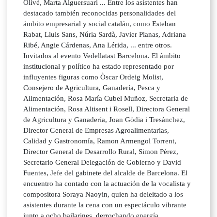
Olivé, Marta Alguersuari ... Entre los asistentes han
destacado también reconocidas personalidades del
ámbito empresarial y social catalán, como Esteban
Rabat, Lluis Sans, Núria Sardà, Javier Planas, Adriana
Ribé, Angie Cárdenas, Ana Lérida, ... entre otros.
Invitados al evento Vedellatast Barcelona. El ámbito
institucional y político ha estado representado por
influyentes figuras como Òscar Ordeig Molist,
Consejero de Agricultura, Ganadería, Pesca y
Alimentación, Rosa María Cubel Muñoz, Secretaria de
Alimentación, Rosa Altisent i Rosell, Directora General
de Agricultura y Ganadería, Joan Gòdia i Tresánchez,
Director General de Empresas Agroalimentarias,
Calidad y Gastronomía, Ramon Armengol Torrent,
Director General de Desarrollo Rural, Simon Pérez,
Secretario General Delegación de Gobierno y David
Fuentes, Jefe del gabinete del alcalde de Barcelona. El
encuentro ha contado con la actuación de la vocalista y
compositora Soraya Naoyin, quien ha deleitado a los
asistentes durante la cena con un espectáculo vibrante
junto a ocho bailarines, derrochando energía,