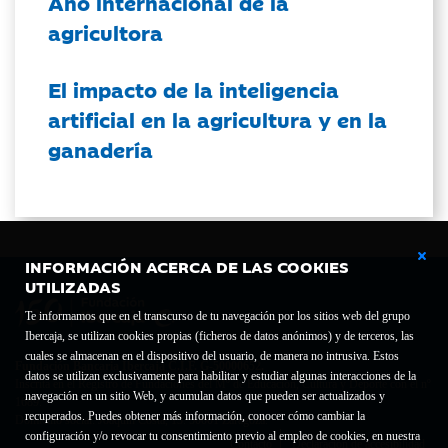
Año internacional de la
agricultora
El impacto de la inteligencia
artificial en la agricultura y en la
ganadería
INFORMACIÓN ACERCA DE LAS COOKIES
UTILIZADAS
Te informamos que en el transcurso de tu navegación por los sitios web del grupo
Ibercaja, se utilizan cookies propias (ficheros de datos anónimos) y de terceros, las
cuales se almacenan en el dispositivo del usuario, de manera no intrusiva. Estos
Fundación Bancaria Ibercaja C.I.F. G-50000652.
datos se utilizan exclusivamente para habilitar y estudiar algunas interacciones de la
Inscrita en el Registro de Fundaciones del Mº de Educación, Cultura y Deporte con el nº
navegación en un sitio Web, y acumulan datos que pueden ser actualizados y
1689.
recuperados. Puedes obtener más información, conocer cómo cambiar la
Domicilio social: Joaquín Costa, 13. 50001 Zaragoza.
configuración y/o revocar tu consentimiento previo al empleo de cookies, en nuestra
Contacto
Declaración de accesibilidad