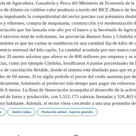
aría de Agricultura, Ganadería y Pesca del Ministerio de Economía de l
es de dólares en créditos valor producto a través del BICE (Banco de I
úa impulsando la competitividad del sector porcino con préstamos destin
os y efluentes, compra de maquinaria, construcción y/o modernización de
nciación que fue lanzada este año por el banco y la Secretaría de Agric
l universo total de solicitantes, las provincias Buenos Aires y Córdoba 
amienta es que las cuotas se establecen en una cantidad fija de kilos d
erencia mensual del kilo capón. La cantidad acordada por mes nunca camb
tor. El monto máximo que ofrece es de 800 millones por empresa y se 
ias, como por ejemplo Córdoba, bonificaron 4 puntos porcentuales de la 
zo de cancelación flexible, donde el sistema está diseñado para que en 
les de 60 meses. Si en algún período el precio del cerdo aumenta por deb
ticamente, brindando al productor más tiempo para pagar sin esfuerzos
de 6 meses. La línea de financiación acompaña el desarrollo de la activ
ord de faena y producción, con 5.521.175 cabezas faenadas y 526.463 t
por habitante. Además, el sector viene creciendo a una tasa promedio de
o
América latina
Producción animal - Aspectos generales