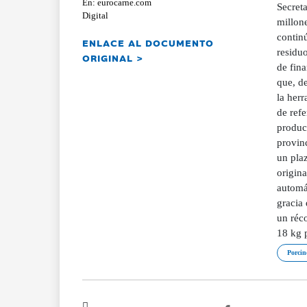
En: eurocarne.com
Secret
Digital
millon
contin
ENLACE AL DOCUMENTO
residu
ORIGINAL >
de fina
que, de
la herr
de ref
produc
provinc
un pla
origina
automá
gracia 
un réc
18 kg 
Porcin