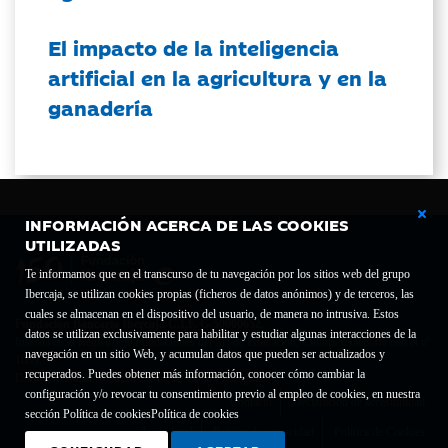
El impacto de la inteligencia
artificial en la agricultura y en la
ganadería
INFORMACIÓN ACERCA DE LAS COOKIES
UTILIZADAS
Te informamos que en el transcurso de tu navegación por los sitios web del grupo
Ibercaja, se utilizan cookies propias (ficheros de datos anónimos) y de terceros, las
cuales se almacenan en el dispositivo del usuario, de manera no intrusiva. Estos
Fundación Bancaria Ibercaja C.I.F. G-50000652.
datos se utilizan exclusivamente para habilitar y estudiar algunas interacciones de la
Inscrita en el Registro de Fundaciones del Mº de Educación, Cultura y Deporte con el nº
navegación en un sitio Web, y acumulan datos que pueden ser actualizados y
1689.
recuperados. Puedes obtener más información, conocer cómo cambiar la
Domicilio social: Joaquín Costa, 13. 50001 Zaragoza.
configuración y/o revocar tu consentimiento previo al empleo de cookies, en nuestra
Contacto
Declaración de accesibilidad
sección Política de cookies
Política de cookies
Aviso legal
Política de privacidad
Política de Cookies