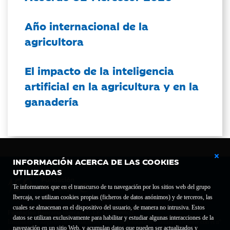
Año internacional de la
agricultora
El impacto de la inteligencia
artificial en la agricultura y en la
ganadería
INFORMACIÓN ACERCA DE LAS COOKIES
UTILIZADAS
Te informamos que en el transcurso de tu navegación por los sitios web del grupo
Ibercaja, se utilizan cookies propias (ficheros de datos anónimos) y de terceros, las
cuales se almacenan en el dispositivo del usuario, de manera no intrusiva. Estos
Fundación Bancaria Ibercaja C.I.F. G-50000652.
datos se utilizan exclusivamente para habilitar y estudiar algunas interacciones de la
Inscrita en el Registro de Fundaciones del Mº de Educación, Cultura y Deporte con el nº
navegación en un sitio Web, y acumulan datos que pueden ser actualizados y