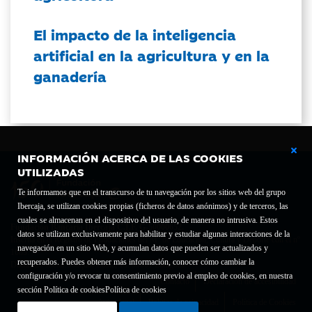
El impacto de la inteligencia
artificial en la agricultura y en la
ganadería
INFORMACIÓN ACERCA DE LAS COOKIES
UTILIZADAS
Te informamos que en el transcurso de tu navegación por los sitios web del grupo
Ibercaja, se utilizan cookies propias (ficheros de datos anónimos) y de terceros, las
cuales se almacenan en el dispositivo del usuario, de manera no intrusiva. Estos
Fundación Bancaria Ibercaja C.I.F. G-50000652.
datos se utilizan exclusivamente para habilitar y estudiar algunas interacciones de la
Inscrita en el Registro de Fundaciones del Mº de Educación, Cultura y Deporte con el nº
navegación en un sitio Web, y acumulan datos que pueden ser actualizados y
1689.
recuperados. Puedes obtener más información, conocer cómo cambiar la
Domicilio social: Joaquín Costa, 13. 50001 Zaragoza.
configuración y/o revocar tu consentimiento previo al empleo de cookies, en nuestra
Contacto
Declaración de accesibilidad
sección Política de cookies
Política de cookies
Aviso legal
Política de privacidad
Política de Cookies