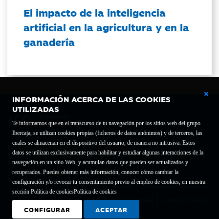
El impacto de la inteligencia
artificial en la agricultura y en la
ganadería
INFORMACIÓN ACERCA DE LAS COOKIES
UTILIZADAS
Te informamos que en el transcurso de tu navegación por los sitios web del grupo
Ibercaja, se utilizan cookies propias (ficheros de datos anónimos) y de terceros, las
cuales se almacenan en el dispositivo del usuario, de manera no intrusiva. Estos
Fundación Bancaria Ibercaja C.I.F. G-50000652.
datos se utilizan exclusivamente para habilitar y estudiar algunas interacciones de la
Inscrita en el Registro de Fundaciones del Mº de Educación, Cultura y Deporte con el nº
navegación en un sitio Web, y acumulan datos que pueden ser actualizados y
1689.
recuperados. Puedes obtener más información, conocer cómo cambiar la
Domicilio social: Joaquín Costa, 13. 50001 Zaragoza.
configuración y/o revocar tu consentimiento previo al empleo de cookies, en nuestra
Contacto
Declaración de accesibilidad
sección Política de cookies
Política de cookies
Aviso legal
Política de privacidad
Política de Cookies
CONFIGURAR
ACEPTAR