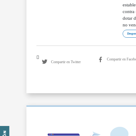
establ
contra 
dotar d
no ven
Desper
Compartir en Faceb
Compartir en Twitter