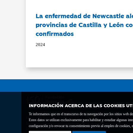
La enfermedad de Newcastle al
provincias de Castilla y León c
confirmados
2024
INFORMACIÓN ACERCA DE LAS COOKIES UT
Te informamos que en el transcurso de tu navegación por los sitios web del 
Fundación Bancaria Ibercaja C.I.F. G-50000652.
Estos datos se utilizan exclusivamente para habilitar y estudiar algunas 
Inscrita en el Registro de Fundaciones del Mº de Educación, Cultura y Depor
configuración y/o revocar tu consentimiento previo al empleo de cookies, e
Domicilio social: Joaquín Costa, 13. 50001 Zaragoza.