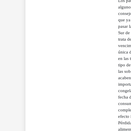
Los pat
alguno
consejo
que ya
pasar 
Sur de
trata 
vencim
única d
en las 
tipo de
las sob
acaben
import
congela
fecha 
consum
complet
efecto 
Pérdida
aliment