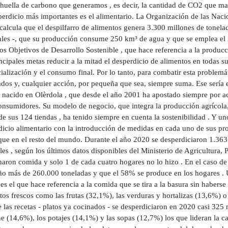
 huella de carbono que generamos , es decir, la cantidad de CO2 que m
perdicio más importantes es el alimentario. La Organización de las Naci
calcula que el despilfarro de alimentos genera 3.300 millones de tonela
les -, que su producción consume 250 km³ de agua y que se emplea el 28
los Objetivos de Desarrollo Sostenible , que hace referencia a la produ
ncipales metas reducir a la mitad el desperdicio de alimentos en todas su
alización y el consumo final. Por lo tanto, para combatir esta problemát
dos y, cualquier acción, por pequeña que sea, siempre suma. Ese sería e
 nacido en Olèrdola , que desde el año 2001 ha apostado siempre por ace
consumidores. Su modelo de negocio, que integra la producción agrícola,
de sus 124 tiendas , ha tenido siempre en cuenta la sostenibilidad . Y uno
dicio alimentario con la introducción de medidas en cada uno de sus pr
que en el resto del mundo. Durante el año 2020 se desperdiciaron 1.363
les , según los últimos datos disponibles del Ministerio de Agricultura
aron comida y solo 1 de cada cuatro hogares no lo hizo . En el caso de 
ño más de 260.000 toneladas y que el 58% se produce en los hogares . U
 el que hace referencia a la comida que se tira a la basura sin haberse
os frescos como las frutas (32,1%), las verduras y hortalizas (13,6%) o
 las recetas - platos ya cocinados - se desperdiciaron en 2020 casi 325 
e (14,6%), los potajes (14,1%) y las sopas (12,7%) los que lideran la 