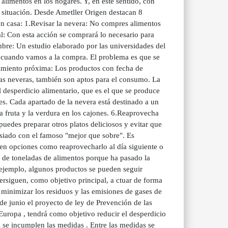
alimentos en los hogares. Y, en este sentido, con
 situación. Desde Ametller Origen destacan 8
 en casa: 1.Revisar la nevera: No compres alimentos
l: Con esta acción se comprará lo necesario para
bre: Un estudio elaborado por las universidades del
cuando vamos a la compra. El problema es que se
cimiento próxima: Los productos con fecha de
las neveras, también son aptos para el consumo. La
 desperdicio alimentario, que es el que se produce
les. Cada apartado de la nevera está destinado a un
la fruta y la verdura en los cajones. 6.Reaprovecha
 puedes preparar otros platos deliciosos y evitar que
siado con el famoso "mejor que sobre". Es
ten opciones como reaprovecharlo al día siguiente o
s de toneladas de alimentos porque ha pasado la
 ejemplo, algunos productos se pueden seguir
rsiguen, como objetivo principal, a ctuar de forma
 minimizar los residuos y las emisiones de gases de
de junio el proyecto de ley de Prevención de las
 Europa , tendrá como objetivo reducir el desperdicio
i se incumplen las medidas . Entre las medidas se