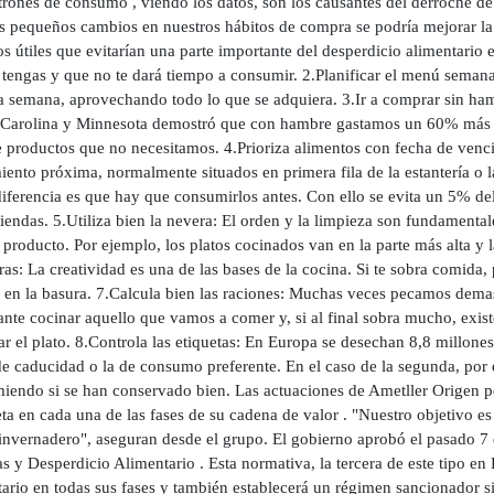
rones de consumo , viendo los datos, son los causantes del derroche de 
s pequeños cambios en nuestros hábitos de compra se podría mejorar la
s útiles que evitarían una parte importante del desperdicio alimentario
 tengas y que no te dará tiempo a consumir. 2.Planificar el menú semana
la semana, aprovechando todo lo que se adquiera. 3.Ir a comprar sin ham
 Carolina y Minnesota demostró que con hambre gastamos un 60% más 
de productos que no necesitamos. 4.Prioriza alimentos con fecha de ven
iento próxima, normalmente situados en primera fila de la estantería o 
iferencia es que hay que consumirlos antes. Con ello se evita un 5% del
tiendas. 5.Utiliza bien la nevera: El orden y la limpieza son fundamenta
 producto. Por ejemplo, los platos cocinados van en la parte más alta y 
ras: La creatividad es una de las bases de la cocina. Si te sobra comida,
 en la basura. 7.Calcula bien las raciones: Muchas veces pecamos dema
ante cocinar aquello que vamos a comer y, si al final sobra mucho, exis
r el plato. 8.Controla las etiquetas: En Europa se desechan 8,8 millone
de caducidad o la de consumo preferente. En el caso de la segunda, por
iendo si se han conservado bien. Las actuaciones de Ametller Origen pe
a en cada una de las fases de su cadena de valor . "Nuestro objetivo es
invernadero", aseguran desde el grupo. El gobierno aprobó el pasado 7 
s y Desperdicio Alimentario . Esta normativa, la tercera de este tipo en
ario en todas sus fases y también establecerá un régimen sancionador s