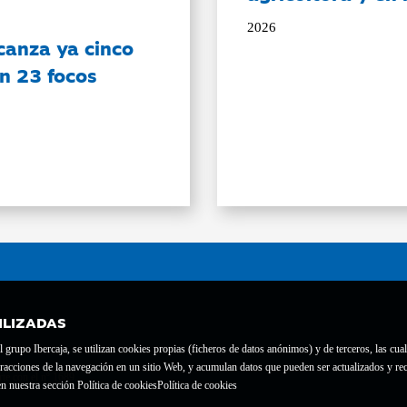
2026
canza ya cinco
on 23 focos
ILIZADAS
grupo Ibercaja, se utilizan cookies propias (ficheros de datos anónimos) y de terceros, las cual
interacciones de la navegación en un sitio Web, y acumulan datos que pueden ser actualizados y
te con el nº 1689.
n nuestra sección Política de cookies
Política de cookies