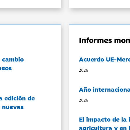
Informes mon
l cambio
Acuerdo UE-Mer
neos
2026
Año internaciona
a edición de
2026
s nuevas
El impacto de la i
agricultura y en