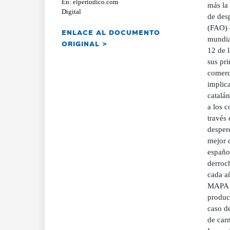
En: elperiodico.com
más la
Digital
de des
(FAO) 
ENLACE AL DOCUMENTO
mundia
ORIGINAL >
12 de 
sus pri
comerci
implica
catalán
a los 
través 
desper
mejor 
españo
derroch
cada a
MAPA es
product
caso de
de carn