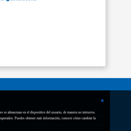
es se almacenan en el dispositivo del usuario, de manera no intrusiva.
Contacto
Declaración de accesibilidad
 recuperados. Puedes obtener más información, conocer cómo cambiar la
Aviso legal
Política de privacidad
Política de Cookies