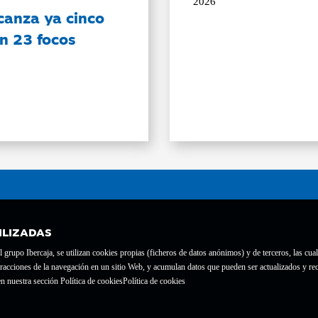
2026
canza ya cinco
on 23 focos
ILIZADAS
grupo Ibercaja, se utilizan cookies propias (ficheros de datos anónimos) y de terceros, las cual
interacciones de la navegación en un sitio Web, y acumulan datos que pueden ser actualizados y
te con el nº 1689.
n nuestra sección Política de cookies
Política de cookies