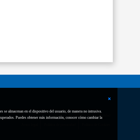
es se almacenan en el dispositivo del usuario, de manera no intrusiva.
Contacto
Declaración de accesibilidad
 recuperados. Puedes obtener más información, conocer cómo cambiar la
Aviso legal
Política de privacidad
Política de Cookies