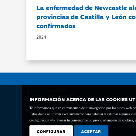
La enfermedad de Newcastle al
provincias de Castilla y León c
confirmados
2024
INFORMACIÓN ACERCA DE LAS COOKIES UT
Te informamos que en el transcurso de tu navegación por los sitios web del 
Fundación Bancaria Ibercaja C.I.F. G-50000652.
Estos datos se utilizan exclusivamente para habilitar y estudiar algunas 
Inscrita en el Registro de Fundaciones del Mº de Educación, Cultura y Depor
configuración y/o revocar tu consentimiento previo al empleo de cookies, e
Domicilio social: Joaquín Costa, 13. 50001 Zaragoza.
CONFIGURAR
ACEPTAR