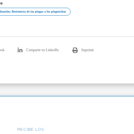
jo
ización; Resistencia de las plagas a los plaguicidas
ook
Compartir en LinkedIn
Imprimir
RECIBE LOS