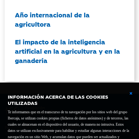
Año internacional de la
agricultora
El impacto de la inteligencia
artificial en la agricultura y en la
ganadería
INFORMACIÓN ACERCA DE LAS COOKIES
UTILIZADAS
Te informamos que en el transcurso de tu navegación por los sitios web del grupo
Ibercaja, se utilizan cookies propias (ficheros de datos anónimos) y de terceros, las
cuales se almacenan en el dispositivo del usuario, de manera no intrusiva. Estos
Fundación Bancaria Ibercaja C.I.F. G-50000652.
datos se utilizan exclusivamente para habilitar y estudiar algunas interacciones de la
Inscrita en el Registro de Fundaciones del Mº de Educación, Cultura y Deporte con el nº
navegación en un sitio Web, y acumulan datos que pueden ser actualizados y
1689.