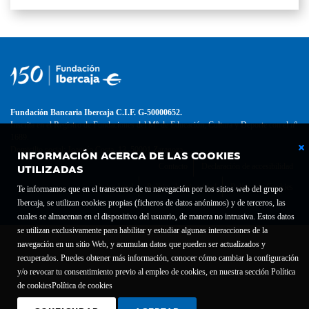
Fundación Bancaria Ibercaja C.I.F. G-50000652.
Inscrita en el Registro de Fundaciones del Mº de Educación, Cultura y Deporte con el nº
1689.
Domicilio social: Joaquín Costa, 13. 50001 Zaragoza.
INFORMACIÓN ACERCA DE LAS COOKIES
UTILIZADAS
Contacto
Declaración de accesibilidad
Aviso legal
Política de privacidad
Política de Cookies
Te informamos que en el transcurso de tu navegación por los sitios web del grupo
Ibercaja, se utilizan cookies propias (ficheros de datos anónimos) y de terceros, las
cuales se almacenan en el dispositivo del usuario, de manera no intrusiva. Estos datos
se utilizan exclusivamente para habilitar y estudiar algunas interacciones de la
navegación en un sitio Web, y acumulan datos que pueden ser actualizados y
recuperados. Puedes obtener más información, conocer cómo cambiar la configuración
y/o revocar tu consentimiento previo al empleo de cookies, en nuestra sección Política
de cookies
Política de cookies