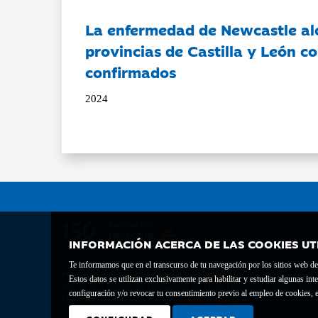
La enfermedad de Newcastle al
provincias de Castilla y León c
confirmados
2024
INFORMACIÓN ACERCA DE LAS COOKIES UT
Te informamos que en el transcurso de tu navegación por los sitios web del 
Fundación Bancaria Ibercaja C.I.F. G-50000652.
Estos datos se utilizan exclusivamente para habilitar y estudiar algunas 
Inscrita en el Registro de Fundaciones del Mº de Educación, Cultura y Depor
configuración y/o revocar tu consentimiento previo al empleo de cookies, e
Domicilio social: Joaquín Costa, 13. 50001 Zaragoza.