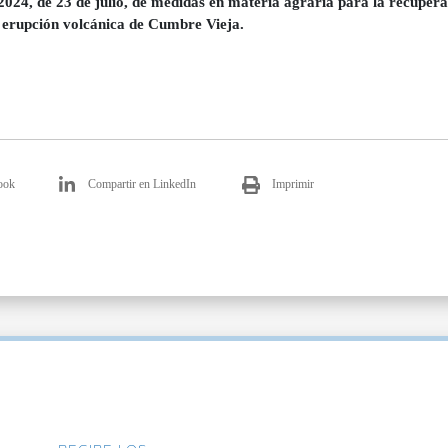
2024, de 23 de julio, de medidas en materia agraria para la recupera
a erupción volcánica de Cumbre Vieja.
ook
Compartir en LinkedIn
Imprimir