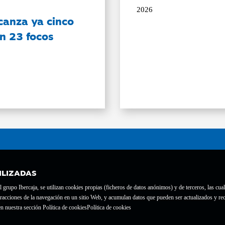
2026
canza ya cinco
on 23 focos
ILIZADAS
grupo Ibercaja, se utilizan cookies propias (ficheros de datos anónimos) y de terceros, las cual
interacciones de la navegación en un sitio Web, y acumulan datos que pueden ser actualizados y
te con el nº 1689.
n nuestra sección Política de cookies
Política de cookies