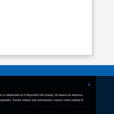
es se almacenan en el dispositivo del usuario, de manera no intrusiva.
Contacto
Declaración de accesibilidad
 recuperados. Puedes obtener más información, conocer cómo cambiar la
Aviso legal
Política de privacidad
Política de Cookies