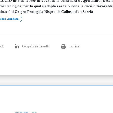
CIÓ de 6 de febrer de 2023, de la consellera d'Agricultura, Dese
ió Ecològica, per la qual s'adopta i es fa pública la decisió favorable
nació d'Origen Protegida Nispro de Callosa d'en Sarrià
idad Valenciana
ook
Compartir en LinkedIn
Imprimir