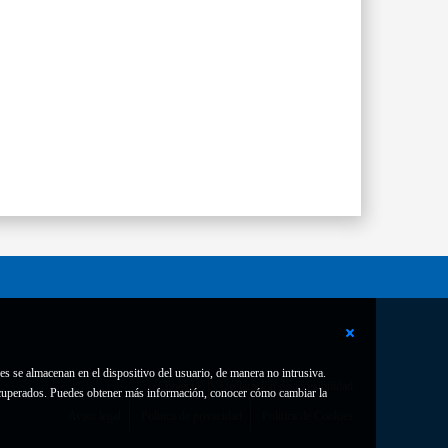
es se almacenan en el dispositivo del usuario, de manera no intrusiva.
Contacto
Declaración de accesibilidad
 recuperados. Puedes obtener más información, conocer cómo cambiar la
Aviso legal
Política de privacidad
Política de Cookies