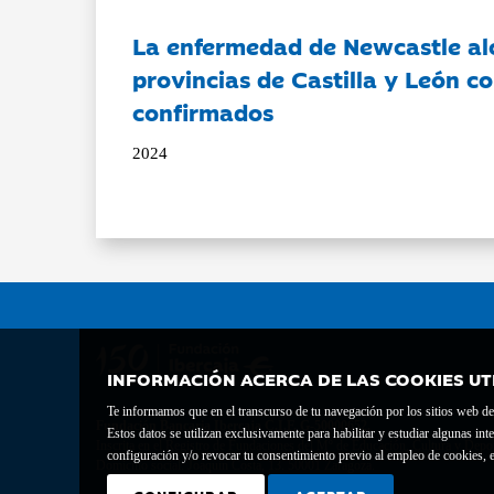
La enfermedad de Newcastle al
provincias de Castilla y León c
confirmados
2024
INFORMACIÓN ACERCA DE LAS COOKIES UT
Te informamos que en el transcurso de tu navegación por los sitios web del 
Fundación Bancaria Ibercaja C.I.F. G-50000652.
Estos datos se utilizan exclusivamente para habilitar y estudiar algunas 
Inscrita en el Registro de Fundaciones del Mº de Educación, Cultura y Depor
configuración y/o revocar tu consentimiento previo al empleo de cookies, e
Domicilio social: Joaquín Costa, 13. 50001 Zaragoza.