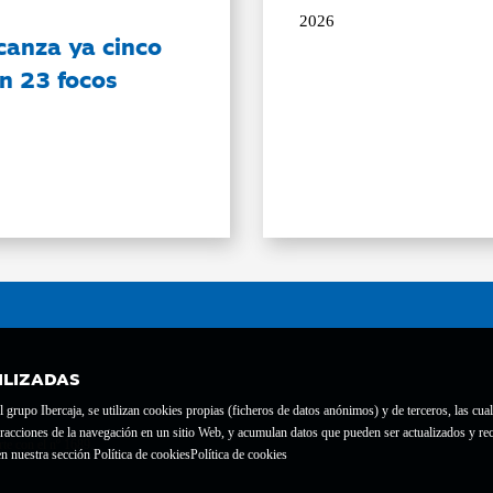
2026
canza ya cinco
on 23 focos
ILIZADAS
grupo Ibercaja, se utilizan cookies propias (ficheros de datos anónimos) y de terceros, las cual
interacciones de la navegación en un sitio Web, y acumulan datos que pueden ser actualizados y
te con el nº 1689.
n nuestra sección Política de cookies
Política de cookies