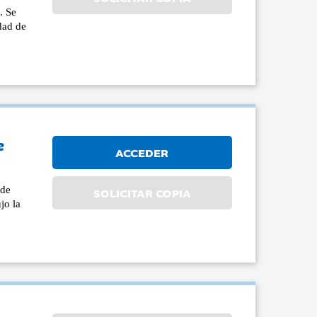
. Se
idad de
e
ACCEDER
 de
SOLICITAR COPIA
jo la