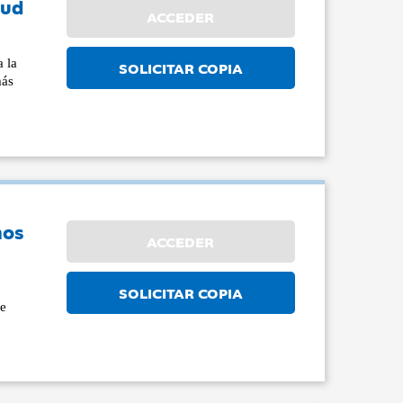
lud
ACCEDER
a la
SOLICITAR COPIA
más
hos
ACCEDER
n
SOLICITAR COPIA
de