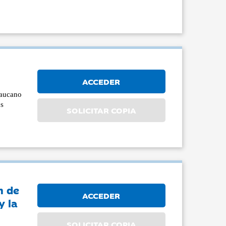
ACCEDER
raucano
os
SOLICITAR COPIA
n de
ACCEDER
y la
SOLICITAR COPIA