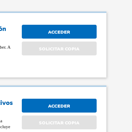
ón
ACCEDER
ber. A
SOLICITAR COPIA
tivos
ACCEDER
la
SOLICITAR COPIA
ncluye