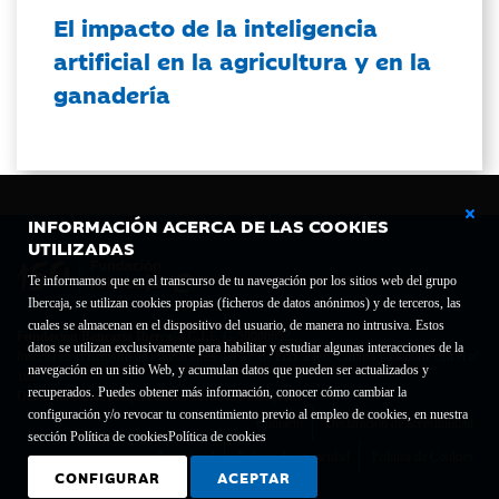
El impacto de la inteligencia
artificial en la agricultura y en la
ganadería
INFORMACIÓN ACERCA DE LAS COOKIES
UTILIZADAS
Te informamos que en el transcurso de tu navegación por los sitios web del grupo
Ibercaja, se utilizan cookies propias (ficheros de datos anónimos) y de terceros, las
cuales se almacenan en el dispositivo del usuario, de manera no intrusiva. Estos
Fundación Bancaria Ibercaja C.I.F. G-50000652.
datos se utilizan exclusivamente para habilitar y estudiar algunas interacciones de la
Inscrita en el Registro de Fundaciones del Mº de Educación, Cultura y Deporte con el nº
navegación en un sitio Web, y acumulan datos que pueden ser actualizados y
1689.
recuperados. Puedes obtener más información, conocer cómo cambiar la
Domicilio social: Joaquín Costa, 13. 50001 Zaragoza.
configuración y/o revocar tu consentimiento previo al empleo de cookies, en nuestra
Contacto
Declaración de accesibilidad
sección Política de cookies
Política de cookies
Aviso legal
Política de privacidad
Política de Cookies
CONFIGURAR
ACEPTAR