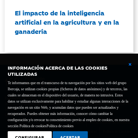
El impacto de la inteligencia
artificial en la agricultura y en la
ganadería
INFORMACIÓN ACERCA DE LAS COOKIES
UTILIZADAS
Te informamos que en el transcurso de tu navegación por los sitios web del grupo
Ibercaja, se utilizan cookies propias (ficheros de datos anónimos) y de terceros, las
cuales se almacenan en el dispositivo del usuario, de manera no intrusiva. Estos
Fundación Bancaria Ibercaja C.I.F. G-50000652.
datos se utilizan exclusivamente para habilitar y estudiar algunas interacciones de la
Inscrita en el Registro de Fundaciones del Mº de Educación, Cultura y Deporte con el nº
navegación en un sitio Web, y acumulan datos que pueden ser actualizados y
1689.
recuperados. Puedes obtener más información, conocer cómo cambiar la
Domicilio social: Joaquín Costa, 13. 50001 Zaragoza.
configuración y/o revocar tu consentimiento previo al empleo de cookies, en nuestra
Contacto
Declaración de accesibilidad
sección Política de cookies
Política de cookies
Aviso legal
Política de privacidad
Política de Cookies
CONFIGURAR
ACEPTAR