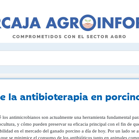
COMPROMETIDOS CON EL SECTOR AGRO
e la antibioterapia en porcin
é los antimicrobianos son actualmente una herramienta fundamental para 
cultura, y cómo pueden preservar su eficacia principal con el fin de que
bilidad en el mercado del ganado porcino a día de hoy. Por un lado se an
a que se minimice el consumo de los antibióticos tanto en animales com