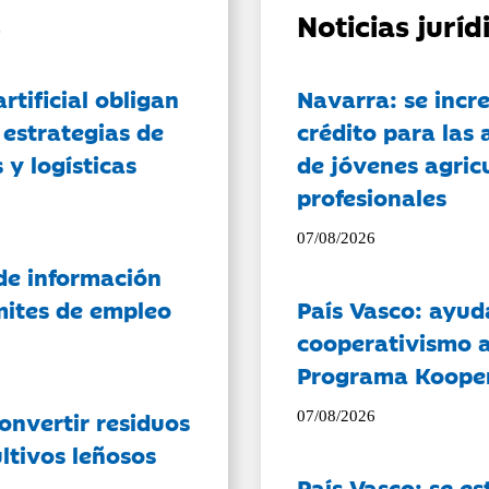
Noticias jurí
artificial obligan
Navarra: se incr
 estrategias de
crédito para las 
 y logísticas
de jóvenes agricu
profesionales
07/08/2026
de información
ámites de empleo
País Vasco: ayud
cooperativismo a
Programa Koope
onvertir residuos
07/08/2026
ltivos leñosos
País Vasco: se es