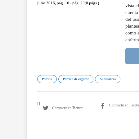
julio 2016, pág. 16 - pág. 23(8 págs.)
vista 
cuenta 
del uso
plante
como e
enferm
Porcino
Porcino de engorde
Antibióticos
Compartir en Faceb
Compartir en Twitter