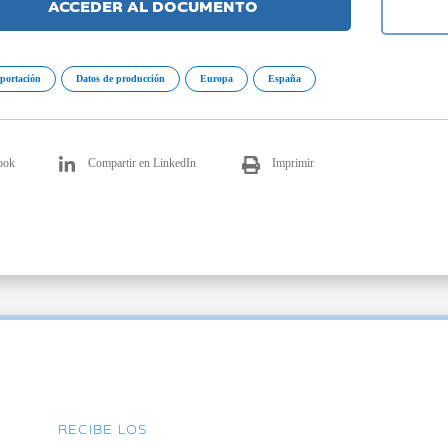
ACCEDER AL DOCUMENTO
portación
Datos de producción
Europa
España
ook
Compartir en LinkedIn
Imprimir
RECIBE LOS