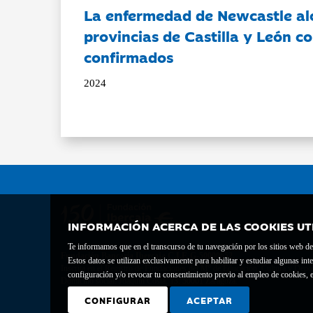
La enfermedad de Newcastle al
provincias de Castilla y León c
confirmados
2024
INFORMACIÓN ACERCA DE LAS COOKIES UT
Te informamos que en el transcurso de tu navegación por los sitios web del 
Fundación Bancaria Ibercaja C.I.F. G-50000652.
Estos datos se utilizan exclusivamente para habilitar y estudiar algunas 
Inscrita en el Registro de Fundaciones del Mº de Educación, Cultura y Depor
configuración y/o revocar tu consentimiento previo al empleo de cookies, e
Domicilio social: Joaquín Costa, 13. 50001 Zaragoza.
CONFIGURAR
ACEPTAR