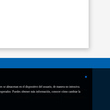
es se almacenan en el dispositivo del usuario, de manera no intrusiva.
Contacto
Declaración de accesibilidad
 recuperados. Puedes obtener más información, conocer cómo cambiar la
Aviso legal
Política de privacidad
Política de Cookies