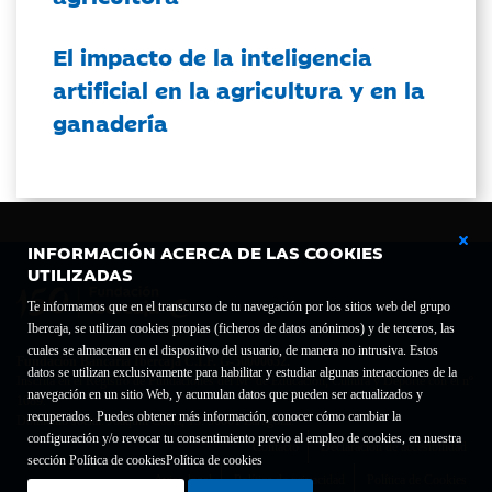
El impacto de la inteligencia
artificial en la agricultura y en la
ganadería
INFORMACIÓN ACERCA DE LAS COOKIES
UTILIZADAS
Te informamos que en el transcurso de tu navegación por los sitios web del grupo
Ibercaja, se utilizan cookies propias (ficheros de datos anónimos) y de terceros, las
cuales se almacenan en el dispositivo del usuario, de manera no intrusiva. Estos
Fundación Bancaria Ibercaja C.I.F. G-50000652.
datos se utilizan exclusivamente para habilitar y estudiar algunas interacciones de la
Inscrita en el Registro de Fundaciones del Mº de Educación, Cultura y Deporte con el nº
navegación en un sitio Web, y acumulan datos que pueden ser actualizados y
1689.
recuperados. Puedes obtener más información, conocer cómo cambiar la
Domicilio social: Joaquín Costa, 13. 50001 Zaragoza.
configuración y/o revocar tu consentimiento previo al empleo de cookies, en nuestra
Contacto
Declaración de accesibilidad
sección Política de cookies
Política de cookies
Aviso legal
Política de privacidad
Política de Cookies