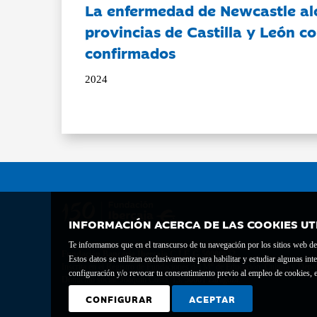
La enfermedad de Newcastle al
provincias de Castilla y León c
confirmados
2024
INFORMACIÓN ACERCA DE LAS COOKIES UT
Te informamos que en el transcurso de tu navegación por los sitios web del 
Fundación Bancaria Ibercaja C.I.F. G-50000652.
Estos datos se utilizan exclusivamente para habilitar y estudiar algunas 
Inscrita en el Registro de Fundaciones del Mº de Educación, Cultura y Depor
configuración y/o revocar tu consentimiento previo al empleo de cookies, e
Domicilio social: Joaquín Costa, 13. 50001 Zaragoza.
CONFIGURAR
ACEPTAR