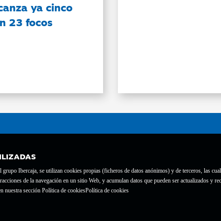
canza ya cinco
on 23 focos
ILIZADAS
grupo Ibercaja, se utilizan cookies propias (ficheros de datos anónimos) y de terceros, las cual
interacciones de la navegación en un sitio Web, y acumulan datos que pueden ser actualizados y
te con el nº 1689.
n nuestra sección Política de cookies
Política de cookies