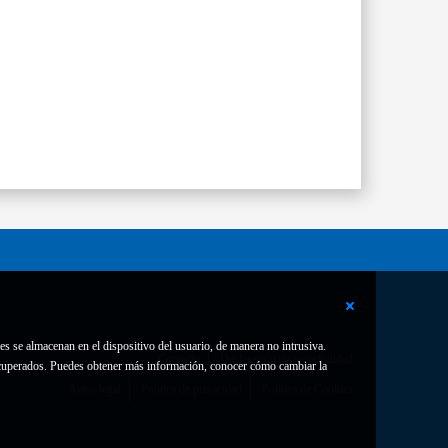
es se almacenan en el dispositivo del usuario, de manera no intrusiva.
Contacto
Declaración de accesibilidad
 recuperados. Puedes obtener más información, conocer cómo cambiar la
Aviso legal
Política de privacidad
Política de Cookies