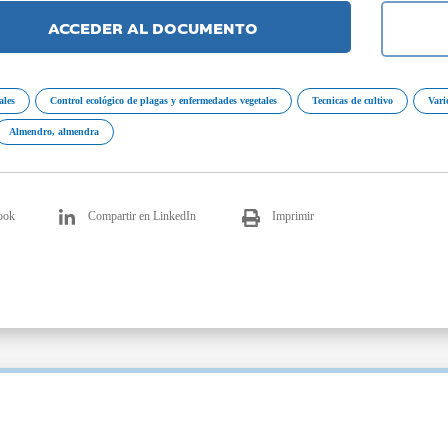
ACCEDER AL DOCUMENTO
ales
Control ecológico de plagas y enfermedades vegetales
Tecnicas de cultivo
Vari
Almendro, almendra
ook
Compartir en LinkedIn
Imprimir