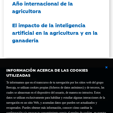
Año internacional de la
agricultora
El impacto de la inteligencia
artificial en la agricultura y en la
ganadería
INFORMACIÓN ACERCA DE LAS COOKIES
UTILIZADAS
Te informamos que en el transcurso de tu navegación por los sitios web del grupo
Ibercaja, se utilizan cookies propias (ficheros de datos anónimos) y de terceros, las
cuales se almacenan en el dispositivo del usuario, de manera no intrusiva. Estos
Fundación Bancaria Ibercaja C.I.F. G-50000652.
datos se utilizan exclusivamente para habilitar y estudiar algunas interacciones de la
Inscrita en el Registro de Fundaciones del Mº de Educación, Cultura y Deporte con el nº
navegación en un sitio Web, y acumulan datos que pueden ser actualizados y
1689.
recuperados. Puedes obtener más información, conocer cómo cambiar la
Domicilio social: Joaquín Costa, 13. 50001 Zaragoza.
configuración y/o revocar tu consentimiento previo al empleo de cookies, en nuestra