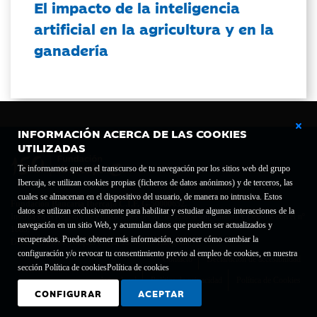
El impacto de la inteligencia
artificial en la agricultura y en la
ganadería
INFORMACIÓN ACERCA DE LAS COOKIES
UTILIZADAS
Te informamos que en el transcurso de tu navegación por los sitios web del grupo
Ibercaja, se utilizan cookies propias (ficheros de datos anónimos) y de terceros, las
cuales se almacenan en el dispositivo del usuario, de manera no intrusiva. Estos
Fundación Bancaria Ibercaja C.I.F. G-50000652.
datos se utilizan exclusivamente para habilitar y estudiar algunas interacciones de la
Inscrita en el Registro de Fundaciones del Mº de Educación, Cultura y Deporte con el nº
navegación en un sitio Web, y acumulan datos que pueden ser actualizados y
1689.
recuperados. Puedes obtener más información, conocer cómo cambiar la
Domicilio social: Joaquín Costa, 13. 50001 Zaragoza.
configuración y/o revocar tu consentimiento previo al empleo de cookies, en nuestra
Contacto
Declaración de accesibilidad
sección Política de cookies
Política de cookies
Aviso legal
Política de privacidad
Política de Cookies
CONFIGURAR
ACEPTAR