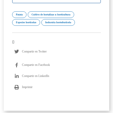
Patata
Cultivo de hortalizas u horticultura
Especies hortícolas
Industria hortofrutícola
Compartir en Twitter
Compartir en Facebook
Compartir en LinkedIn
Imprimir