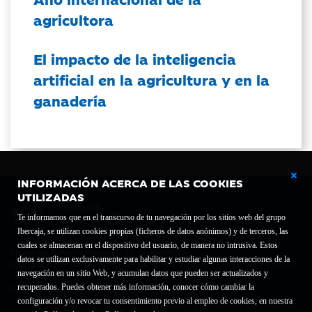
agricultora
El impacto de la inteligencia
artificial en la agricultura y en la
ganadería
INFORMACIÓN ACERCA DE LAS COOKIES
UTILIZADAS
Te informamos que en el transcurso de tu navegación por los sitios web del grupo
Ibercaja, se utilizan cookies propias (ficheros de datos anónimos) y de terceros, las
cuales se almacenan en el dispositivo del usuario, de manera no intrusiva. Estos
Fundación Bancaria Ibercaja C.I.F. G-50000652.
datos se utilizan exclusivamente para habilitar y estudiar algunas interacciones de la
Inscrita en el Registro de Fundaciones del Mº de Educación, Cultura y Deporte con el nº
navegación en un sitio Web, y acumulan datos que pueden ser actualizados y
1689.
recuperados. Puedes obtener más información, conocer cómo cambiar la
Domicilio social: Joaquín Costa, 13. 50001 Zaragoza.
configuración y/o revocar tu consentimiento previo al empleo de cookies, en nuestra
Contacto
Declaración de accesibilidad