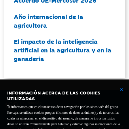
Acuerdo UE-Mercosur 2026
Año internacional de la
agricultora
El impacto de la inteligencia
artificial en la agricultura y en la
ganadería
INFORMACIÓN ACERCA DE LAS COOKIES
UTILIZADAS
Te informamos que en el transcurso de tu navegación por los sitios web del grupo
Ibercaja, se utilizan cookies propias (ficheros de datos anónimos) y de terceros, las
cuales se almacenan en el dispositivo del usuario, de manera no intrusiva. Estos
Fundación Bancaria Ibercaja C.I.F. G-50000652.
datos se utilizan exclusivamente para habilitar y estudiar algunas interacciones de la
Inscrita en el Registro de Fundaciones del Mº de Educación, Cultura y Deporte con el nº